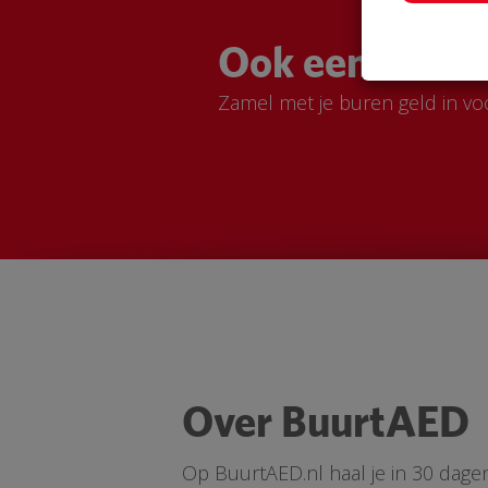
Ook een Buurt
Zamel met je buren geld in vo
Over BuurtAED
Op BuurtAED.nl haal je in 30 dage