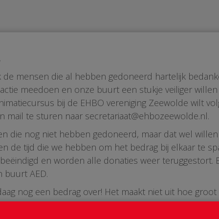
,
 ik de mensen die al hebben gedoneerd hartelijk bedank
e actie meedoen en onze buurt een stukje veiliger wille
animatiecursus bij de EHBO vereniging Zeewolde wilt volge
n mail te sturen naar secretariaat@ehbozeewolde.nl.
n die nog niet hebben gedoneerd, maar dat wel willen
nnen de tijd die we hebben om het bedrag bij elkaar te s
 beëindigd en worden alle donaties weer teruggestort
n buurt AED.
ag nog een bedrag over! Het maakt niet uit hoe groot o
buurt een klein bedrag stort, dan zijn we er al!