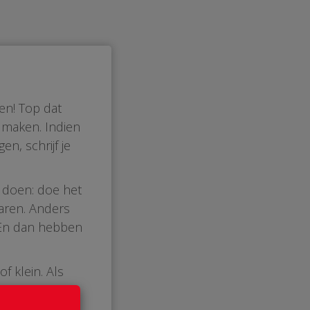
en! Top dat
n maken. Indien
n, schrijf je
 doen: doe het
paren. Anders
. En dan hebben
f klein. Als