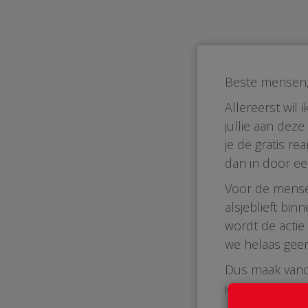
Beste mensen
Allereerst wil
jullie aan dez
je de gratis re
dan in door ee
Voor de mense
alsjeblieft bi
wordt de actie
we helaas gee
Dus maak vanda
iedereen in de 