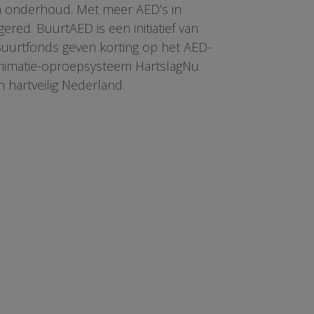
en onderhoud. Met meer AED’s in
red. BuurtAED is een initiatief van
 Buurtfonds geven korting op het AED-
animatie-oproepsysteem HartslagNu.
n hartveilig Nederland.