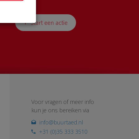
Start een actie
Voor vragen of meer info
kun je ons bereiken via
info@buurtaed.nl
+31 (0)35 333 3510