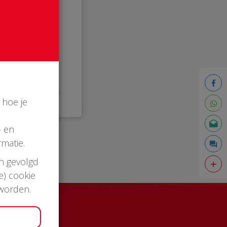
12:06 uur
 hoe je
- en
matie.
en gevolgd
e) cookie
 worden.