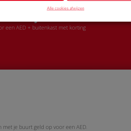
Alle cookies afwijzen
AED in jouw straat?
or een AED + buitenkast met korting
n met je buurt geld op voor een AED.