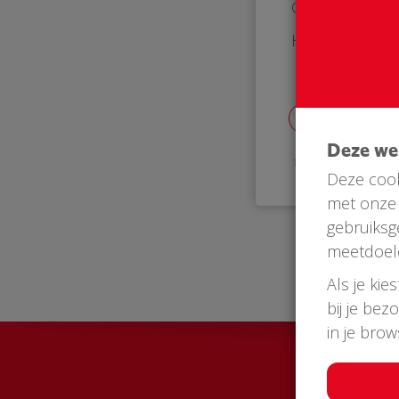
Groetjes van A
Hazeleger 76
Deze w
17 Oct 2018
Deze cook
met onze 
gebruiksg
meetdoel
Als je kie
bij je bez
in je bro