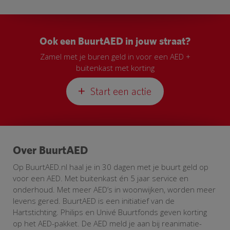
Ook een BuurtAED in jouw straat?
Zamel met je buren geld in voor een AED +
buitenkast met korting
Start een actie
Over BuurtAED
Op BuurtAED.nl haal je in 30 dagen met je buurt geld op
voor een AED. Met buitenkast én 5 jaar service en
onderhoud. Met meer AED’s in woonwijken, worden meer
levens gered. BuurtAED is een initiatief van de
Hartstichting. Philips en Univé Buurtfonds geven korting
op het AED-pakket. De AED meld je aan bij reanimatie-