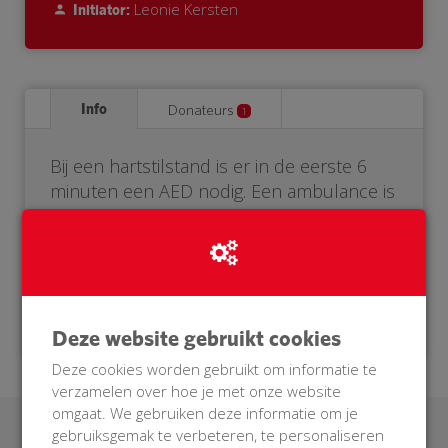
Leonie Kersten
Initiator:
Info
Donateurs
1
Bij een hartstilstand is er in de eerste 6
minuten een AED nodig. Een ambulance is
er vaak niet op tijd. Daarom heeft onze
buurt een eigen AED nodig. Help je mee?
Doneer voor onze BuurtAED!
Deze website gebruikt cookies
Deze cookies worden gebruikt om informatie te
verzamelen over hoe je met onze website
omgaat. We gebruiken deze informatie om je
gebruiksgemak te verbeteren, te personaliseren
Laatste donaties