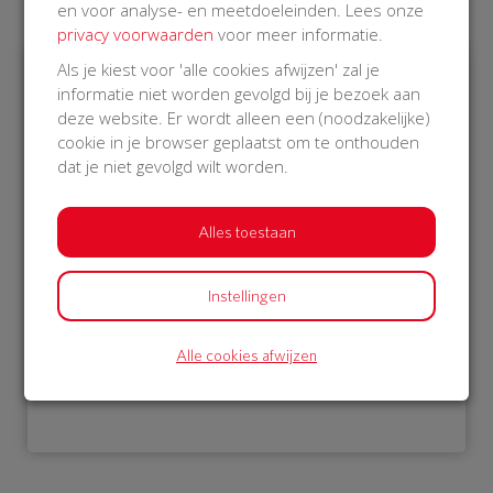
en voor analyse- en meetdoeleinden. Lees onze
privacy voorwaarden
voor meer informatie.
Als je kiest voor 'alle cookies afwijzen' zal je
informatie niet worden gevolgd bij je bezoek aan
€ 1.052
deze website. Er wordt alleen een (noodzakelijke)
cookie in je browser geplaatst om te onthouden
Philips
dat je niet gevolgd wilt worden.
14 Oct 2018
20:29 uur
Alles toestaan
Instellingen
Bekijk alle donateurs
Alle cookies afwijzen