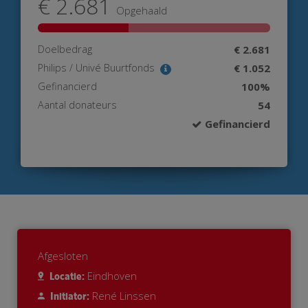
€ 2.681
Opgehaald
Doelbedrag
€ 2.681
Philips / Univé Buurtfonds
€ 1.052
Gefinancierd
100%
Aantal donateurs
54
Gefinancierd
Afgesloten
Eindhoven
Locatie:
René Linssen
Initiator: