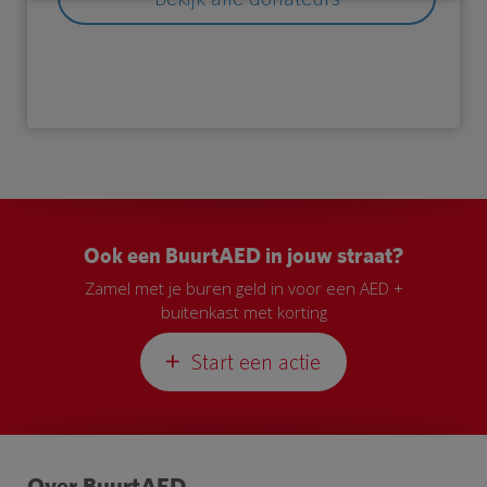
Ook een BuurtAED in jouw straat?
Zamel met je buren geld in voor een AED +
buitenkast met korting
Start een actie
Over BuurtAED