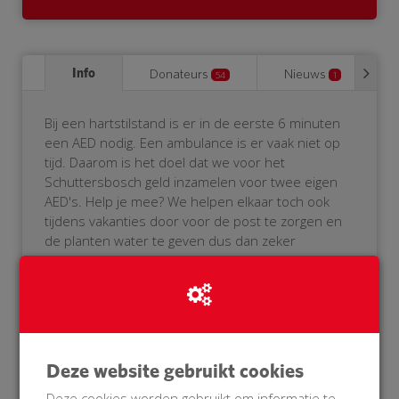
Info
Donateurs
Nieuws
54
1
Bij een hartstilstand is er in de eerste 6 minuten
een AED nodig. Een ambulance is er vaak niet op
tijd. Daarom is het doel dat we voor het
Schuttersbosch geld inzamelen voor twee eigen
AED's. Help je mee? We helpen elkaar toch ook
tijdens vakanties door voor de post te zorgen en
de planten water te geven dus dan zeker
toch ook bij een hartstlistand.
Doneer nu voor onze BuurtAED!
Zodra het bedrag voor de eerste AED is bereikt
start de actie voor de tweede AED. Wacht niet te
lang met doneren want iedere actie heeft slechts
Deze website gebruikt cookies
30 dagen om het bedrag bijeen te krijgen.
Deze cookies worden gebruikt om informatie te