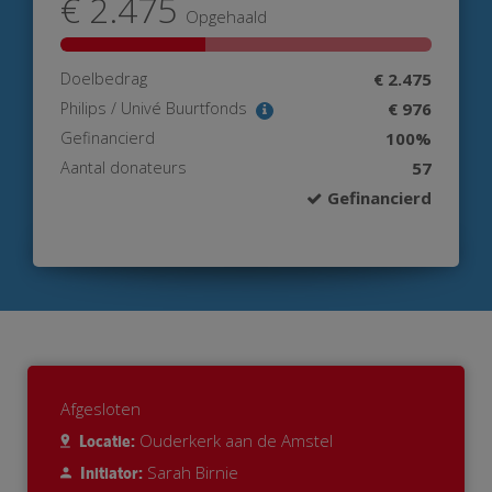
€ 2.475
Opgehaald
Doelbedrag
€ 2.475
Philips / Univé Buurtfonds
€ 976
Gefinancierd
100%
Aantal donateurs
57
Gefinancierd
Afgesloten
Ouderkerk aan de Amstel
Locatie:
Sarah Birnie
Initiator: