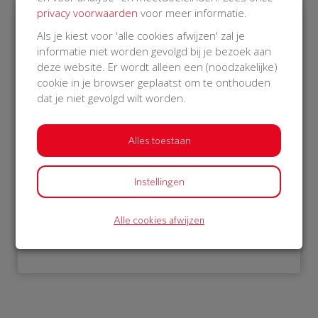
privacy voorwaarden
voor meer informatie.
Als je kiest voor 'alle cookies afwijzen' zal je
€ 65
€ 25
informatie niet worden gevolgd bij je bezoek aan
deze website. Er wordt alleen een (noodzakelijke)
Liesbeth
Mark en Nikki
cookie in je browser geplaatst om te onthouden
22 Oct 2018
22 Oct 2018
dat je niet gevolgd wilt worden.
10:42 uur
07:47 uur
Alles toestaan
Instellingen
Bekijk alle donateurs
Alle cookies afwijzen