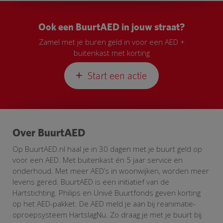
Ook een BuurtAED in jouw straat?
Zamel met je buren geld in voor een AED +
buitenkast met korting
Start een actie
Over BuurtAED
Op BuurtAED.nl haal je in 30 dagen met je buurt geld op
voor een AED. Met buitenkast én 5 jaar service en
onderhoud. Met meer AED’s in woonwijken, worden meer
levens gered. BuurtAED is een initiatief van de
Hartstichting. Philips en Univé Buurtfonds geven korting
op het AED-pakket. De AED meld je aan bij reanimatie-
oproepsysteem HartslagNu. Zo draag je met je buurt bij