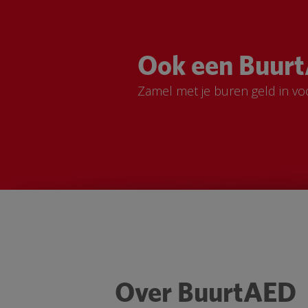
Ook een Buurt
Zamel met je buren geld in vo
Over BuurtAED