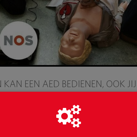
 KAN EEN AED BEDIENEN, OOK JIJ
 helemaal geen ingewikkelde opleiding hoeft te doen om
 een AED? Iedereen kan het, dus jij ook! Als je het app
raten. Het zegt je precies wat je moet doen. Je hoeft oo
 fout doet en iemand een elektrische schok geeft terwijl 
araat is aangesloten meet het of er een schok nodig is. E