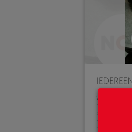
IEDEREEN
Wist je dat je
reanimeren met
begint het te p
zijn dat je het
is. Als het app