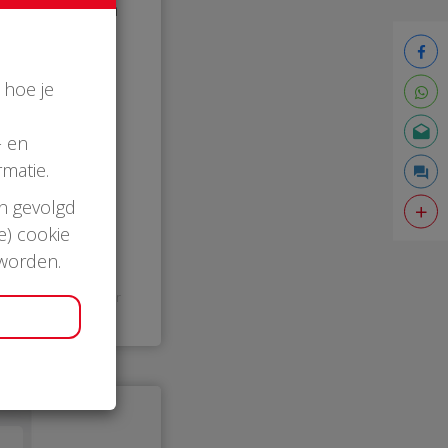
 je die met een
n redden. HEB
URTAED. Vijf
en en drie
 hoe je
- en
matie.
en gevolgd
e) cookie
 worden.
17:12 uur