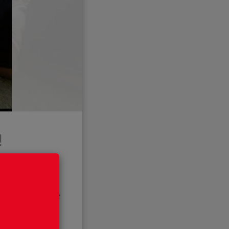
!
 te kunnen
araat aanzet
k nooit bang te
dat niet nodig
n als dat niet