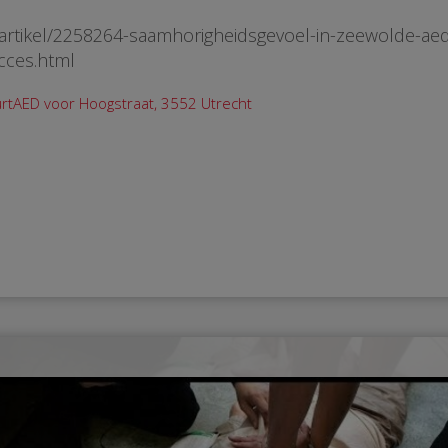
/artikel/2258264-saamhorigheidsgevoel-in-zeewolde-aed
ucces.html
rtAED voor Hoogstraat, 3552 Utrecht