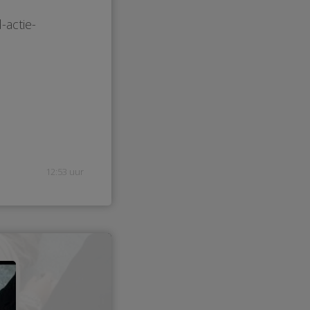
-actie-
12:53 uur