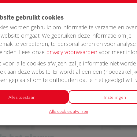
t 'ie er ook geen. Als er wel een schok nodig is, dan kun
op toedienen en daarmee misschien wel iemands leve
ebsite gebruikt cookies
VOOR ONZE BUURT? DONEER DAN MEE VOOR ONZE BU
en al geld gestort. Karin, Co de Rijk bloemen en plant
ies worden gebruikt om informatie te verzamelen over
eurs alvast hartelijk bedankt!
website omgaat. We gebruiken deze informatie om je
emak te verbeteren, te personaliseren en voor analyse
rtAED voor Hoogstraat, 3552 Utrecht
einden. Lees onze
privacy voorwaarden
voor meer infor
st voor 'alle cookies afwijzen' zal je informatie niet word
oek aan deze website. Er wordt alleen een (noodzakelijk
wser geplaatst om te onthouden dat je niet gevolgd wilt
Alles toestaan
Instellingen
Alle cookies afwijzen