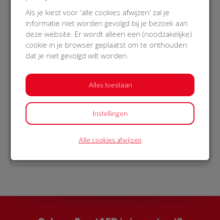
€ 1.052
Als je kiest voor 'alle cookies afwijzen' zal je
informatie niet worden gevolgd bij je bezoek aan
Philips
deze website. Er wordt alleen een (noodzakelijke)
07 Nov 2018
cookie in je browser geplaatst om te onthouden
07:05 uur
dat je niet gevolgd wilt worden.
Alles toestaan
Bekijk alle donateurs
Instellingen
Alle cookies afwijzen