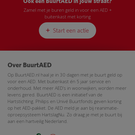
Ook een BuurtAED in jouw straat?
Zamel met je buren geld in voor een AED +
buitenkast met korting
Start een actie
Over BuurtAED
Op BuurtAED.nl haal je in 30 dagen met je buurt geld op
voor een AED. Met buitenkast én 5 jaar service en
onderhoud. Met meer AED’s in woonwijken, worden meer
levens gered. BuurtAED is een initiatief van de
Hartstichting. Philips en Univé Buurtfonds geven korting
op het AED-pakket. De AED meld je aan bij reanimatie-
oproepsysteem HartslagNu. Zo draag je met je buurt bij
aan een hartveilig Nederland.