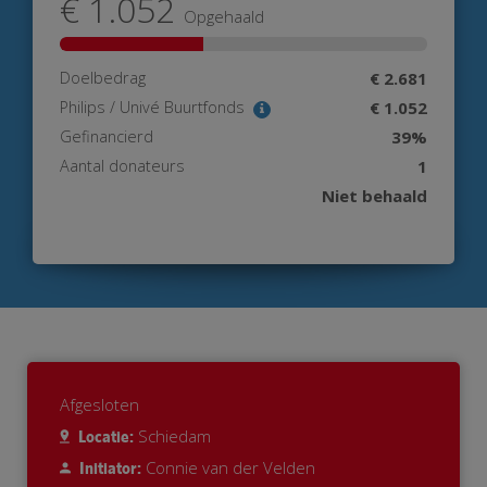
€ 1.052
Opgehaald
Doelbedrag
€ 2.681
Philips / Univé Buurtfonds
€ 1.052
Gefinancierd
39%
Aantal donateurs
1
Niet behaald
Afgesloten
Schiedam
Locatie:
Connie van der Velden
Initiator: