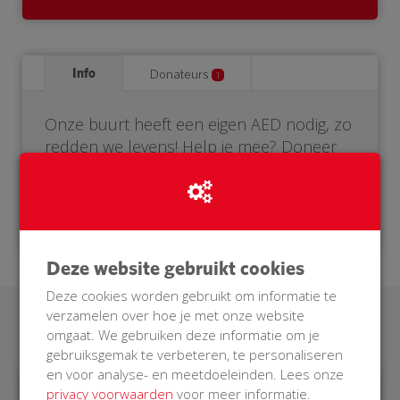
Info
Donateurs
1
Onze buurt heeft een eigen AED nodig, zo
redden we levens! Help je mee? Doneer
voor onze BuurtAED.
Deze website gebruikt cookies
Deze cookies worden gebruikt om informatie te
verzamelen over hoe je met onze website
Laatste donaties
omgaat. We gebruiken deze informatie om je
gebruiksgemak te verbeteren, te personaliseren
en voor analyse- en meetdoeleinden. Lees onze
privacy voorwaarden
voor meer informatie.