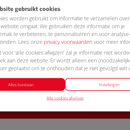
ebsite gebruikt cookies
ies worden gebruikt om informatie te verzamelen over
website omgaat. We gebruiken deze informatie om je
emak te verbeteren, te personaliseren en voor analyse
einden. Lees onze
privacy voorwaarden
voor meer infor
st voor 'alle cookies afwijzen' zal je informatie niet word
oek aan deze website. Er wordt alleen een (noodzakelijk
AED in jouw straat?
wser geplaatst om te onthouden dat je niet gevolgd wilt
or een AED + buitenkast met korting
Alles toestaan
Instellingen
Alle cookies afwijzen