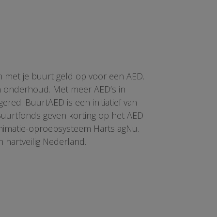
n met je buurt geld op voor een AED.
en onderhoud. Met meer AED’s in
red. BuurtAED is een initiatief van
 Buurtfonds geven korting op het AED-
animatie-oproepsysteem HartslagNu.
n hartveilig Nederland.