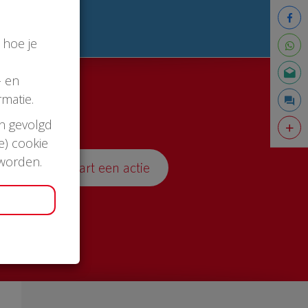
 hoe je
- en
matie.
en gevolgd
e) cookie
 worden.
Start een actie