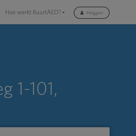
Hoe werkt BuurtAED?
Inloggen
g 1-101,