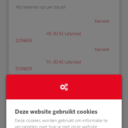
Wij rekenen op uw steun!
BuurtAED voor
Karveel
49, 8242 Lelystad
DONEER
BuurtAED voor
Karveel
51, 8242 Lelystad
DONEER
BuurtAED voor
Karveel
59, 8242 Lelystad
DONEER
Deze website gebruikt cookies
Deze cookies worden gebruikt om informatie te
RED ZIEKENHUIS MC
verzamelen over hoe je met onze website