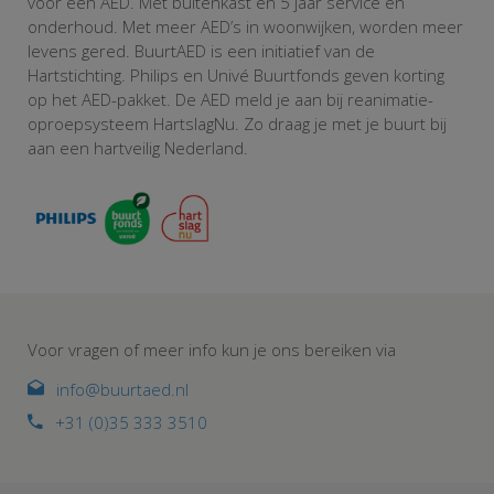
voor een AED. Met buitenkast én 5 jaar service en
onderhoud. Met meer AED’s in woonwijken, worden meer
levens gered. BuurtAED is een initiatief van de
Hartstichting. Philips en Univé Buurtfonds geven korting
op het AED-pakket. De AED meld je aan bij reanimatie-
oproepsysteem HartslagNu. Zo draag je met je buurt bij
aan een hartveilig Nederland.
Voor vragen of meer info kun je ons bereiken via
info@buurtaed.nl
+31 (0)35 333 3510