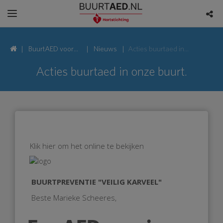
BuurtAED voor
Nieuws
Acties buurtaed in onze buurt.
Karveel 59,
Acties buurtaed in onze buurt.
8242 Lelystad
Klik hier om het online te bekijken
BUURTPREVENTIE "VEILIG KARVEEL"
Beste Marieke Scheeres,