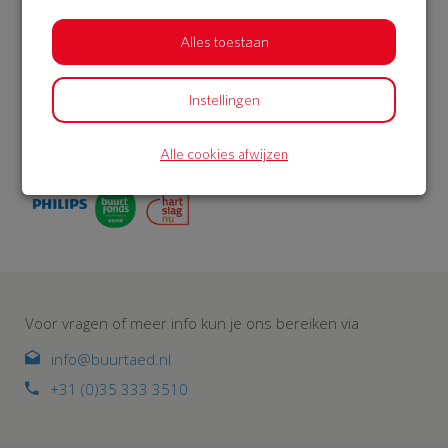
voor een AED. Met buitenkast én 5 jaar service en
onderhoud. Met meer AED’s in woonwijken, worden meer
Alles toestaan
levens gered. BuurtAED is een initiatief van de
Hartstichting. Philips en Univé Buurtfonds geven korting
op het AED-pakket. De AED meld je aan bij reanimatie-
Instellingen
oproepsysteem HartslagNu. Zo draag je met je buurt bij
aan een hartveilig Nederland.
Alle cookies afwijzen
Voor vragen of meer info kun je ons bereiken via
info@buurtaed.nl
+31 (0)35 333 3510