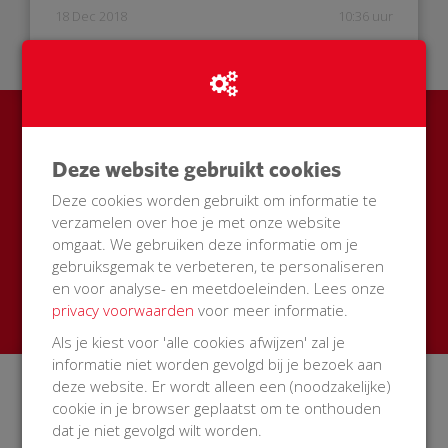
18 Dec 2018
10:36 uur
Ook een BuurtAED in jouw
Deze website gebruikt cookies
straat?
Deze cookies worden gebruikt om informatie te
Zamel met je buren geld in voor een AED + buitenkast
verzamelen over hoe je met onze website
met korting
omgaat. We gebruiken deze informatie om je
gebruiksgemak te verbeteren, te personaliseren
Start een actie
en voor analyse- en meetdoeleinden. Lees onze
privacy voorwaarden
voor meer informatie.
Als je kiest voor 'alle cookies afwijzen' zal je
informatie niet worden gevolgd bij je bezoek aan
deze website. Er wordt alleen een (noodzakelijke)
Over BuurtAED
cookie in je browser geplaatst om te onthouden
dat je niet gevolgd wilt worden.
Op BuurtAED.nl haal je in 30 dagen met je buurt geld op