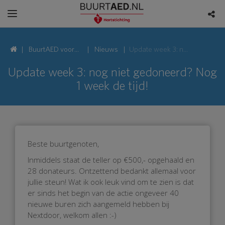
BuurtAED voor
Nieuws
Update week 3: nog niet gedoneerd? Nog 1 week de tijd!
Karveelschipperstraat,
Update week 3: nog niet gedoneerd? Nog
1 week de tijd!
8043EE Zwolle
Beste buurtgenoten,
Inmiddels staat de teller op €500,- opgehaald en
28 donateurs. Ontzettend bedankt allemaal voor
jullie steun! Wat ik ook leuk vind om te zien is dat
er sinds het begin van de actie ongeveer 40
nieuwe buren zich aangemeld hebben bij
Nextdoor, welkom allen :-)