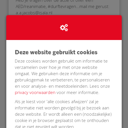
Heb je vragen over de actie of over een
AED/reanimatie, #durftevragen...mail me gerust:
a.a.jacobs@isala.nl
Hartelijke groet,
Aernout Jacobs
Ps. nog een paar feiten waarom een AED in de
buurt zo belangrijk is:
Deze website gebruikt cookies
Deze cookies worden gebruikt om informatie te
verzamelen over hoe je met onze website
omgaat. We gebruiken deze informatie om je
gebruiksgemak te verbeteren, te personaliseren
en voor analyse- en meetdoeleinden. Lees onze
privacy voorwaarden
voor meer informatie.
Als je kiest voor 'alle cookies afwijzen' zal je
informatie niet worden gevolgd bij je bezoek aan
deze website. Er wordt alleen een (noodzakelijke)
cookie in je browser geplaatst om te onthouden
dat je niet gevolgd wilt worden.