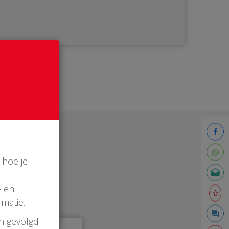
 hoe je
- en
matie.
en gevolgd