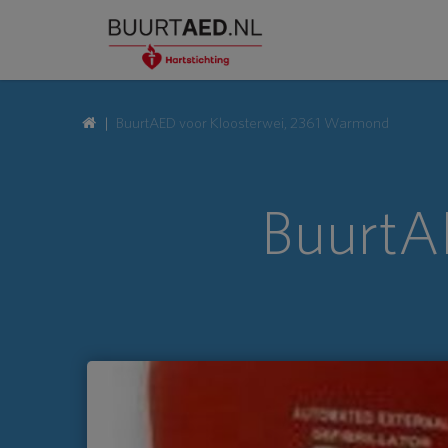
BuurtAED voor Kloosterwei, 2361 Warmond
BuurtAE