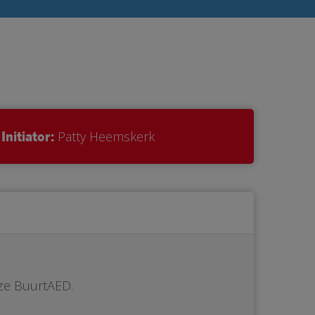
Initiator:
Patty Heemskerk
ze BuurtAED.