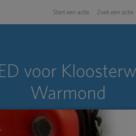
Start een actie
Zoek een actie
D voor Kloosterw
Warmond