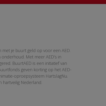
n met je buurt geld op voor een AED.
en onderhoud. Met meer AED’s in
red. BuurtAED is een initiatief van
 Buurtfonds geven korting op het AED-
animatie-oproepsysteem HartslagNu.
n hartveilig Nederland.