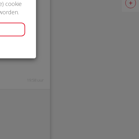
e) cookie
 worden.
0
a
19:58 uur