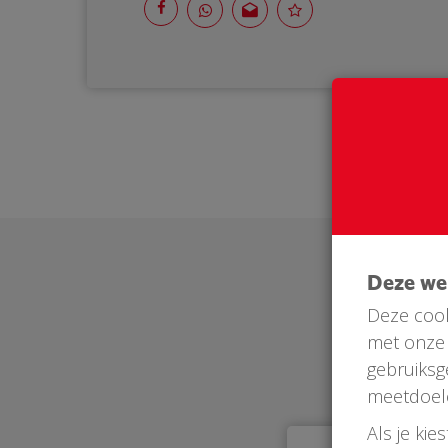
Deze w
Deze cook
met onze 
gebruiksg
meetdoel
Als je kie