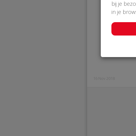
bij je bez
in je bro
€
Palingr
16 Nov 2018