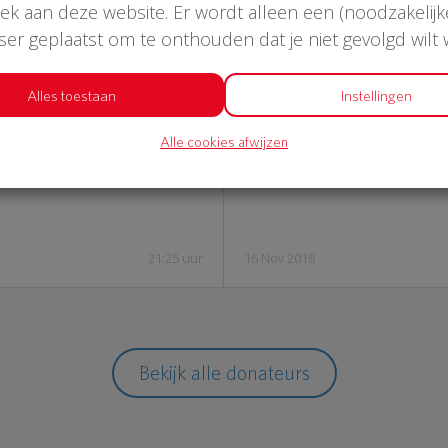
oek aan deze website. Er wordt alleen een (noodzakelijk
wser geplaatst om te onthouden dat je niet gevolgd wilt
 155
€ 5
Alles toestaan
Instellingen
Alle cookies afwijzen
oker Warmond
Marg
21:25 uur
16 Nov 2018
Bekijk alle donateurs