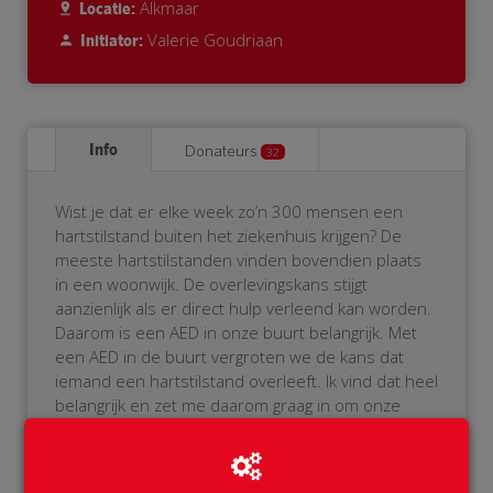
Alkmaar
Locatie:
Valerie Goudriaan
Initiator:
Info
Donateurs
32
Wist je dat er elke week zo’n 300 mensen een
hartstilstand buiten het ziekenhuis krijgen? De
meeste hartstilstanden vinden bovendien plaats
in een woonwijk. De overlevingskans stijgt
aanzienlijk als er direct hulp verleend kan worden.
Daarom is een AED in onze buurt belangrijk. Met
een AED in de buurt vergroten we de kans dat
iemand een hartstilstand overleeft. Ik vind dat heel
belangrijk en zet me daarom graag in om onze
eigen BuurtAED te realiseren!
Als je het niet zitten om zelf de AED te bedienen,
geen probleem! De AED wordt namelijk aangemeld