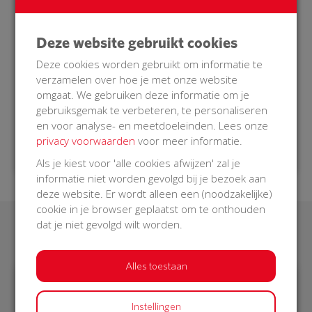
bij het reanimatie-oproepsysteem. Als er iemand
in onze buurt een hartstilstand krijgt, dan zal onze
Deze website gebruikt cookies
AED bediend kunnen worden door een
burgerhulpverlener die opgeroepen wordt. Een
Deze cookies worden gebruikt om informatie te
burgerhulpverlener is getraind om in zo’n situatie
verzamelen over hoe je met onze website
hulp te verlenen.
omgaat. We gebruiken deze informatie om je
gebruiksgemak te verbeteren, te personaliseren
Doe je mee met onze BuurtAED?
en voor analyse- en meetdoeleinden. Lees onze
privacy voorwaarden
voor meer informatie.
Als je kiest voor 'alle cookies afwijzen' zal je
informatie niet worden gevolgd bij je bezoek aan
deze website. Er wordt alleen een (noodzakelijke)
cookie in je browser geplaatst om te onthouden
dat je niet gevolgd wilt worden.
Laatste donaties
Alles toestaan
€ 235
€ 74
Instellingen