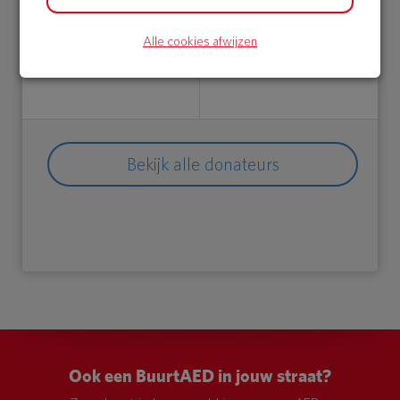
Achterdam
Afgeschermd
Alle cookies afwijzen
21 Jun 2018
19 Jun 2018
08:33 uur
16:24 uur
Bekijk alle donateurs
Ook een BuurtAED in jouw straat?