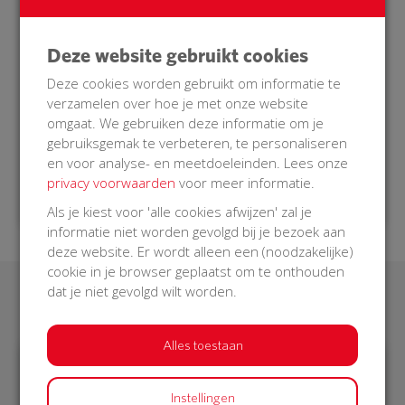
bij het reanimatie-oproepsysteem. Als er iemand
in onze buurt een hartstilstand krijgt, dan zal onze
Deze website gebruikt cookies
AED bediend kunnen worden door een
burgerhulpverlener die opgeroepen wordt. Een
Deze cookies worden gebruikt om informatie te
burgerhulpverlener is getraind om in zo’n situatie
verzamelen over hoe je met onze website
hulp te verlenen.
omgaat. We gebruiken deze informatie om je
gebruiksgemak te verbeteren, te personaliseren
Doe je mee met onze BuurtAED?
en voor analyse- en meetdoeleinden. Lees onze
privacy voorwaarden
voor meer informatie.
Als je kiest voor 'alle cookies afwijzen' zal je
informatie niet worden gevolgd bij je bezoek aan
deze website. Er wordt alleen een (noodzakelijke)
cookie in je browser geplaatst om te onthouden
dat je niet gevolgd wilt worden.
Laatste donaties
Alles toestaan
€ 235
€ 74
Instellingen