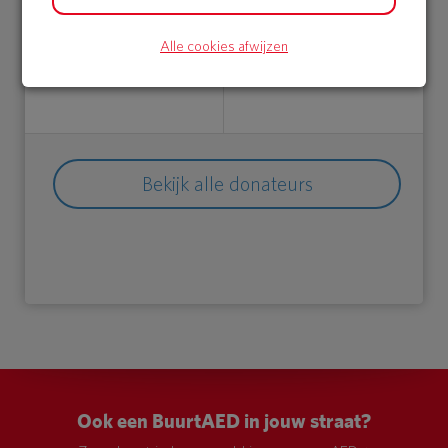
Achterdam
Afgeschermd
Alle cookies afwijzen
21 Jun 2018
19 Jun 2018
08:33 uur
16:24 uur
Bekijk alle donateurs
Ook een BuurtAED in jouw straat?