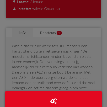
Alkmaar
Locatie:
Valerie Goudriaan
Initiator:
Info
Donateurs
32
Wist je dat er elke week zo’n 300 mensen een
hartstilstand buiten het ziekenhuis krijgen? De
meeste hartstilstanden vinden bovendien plaats
in een woonwijk. De overlevingskans stijgt
aanzienlijk als er direct hulp verleend kan worden.
Daarom is een AED in onze buurt belangrijk. Met
een AED in de buurt vergroten we de kans dat
iemand een hartstilstand overleeft. Ik vind dat heel
belangrijk en zet me daarom graag in om onze
eigen BuurtAED te realiseren!
Als je het niet zitten om zelf de AED te bedienen,
geen probleem! De AED wordt namelijk aangemeld