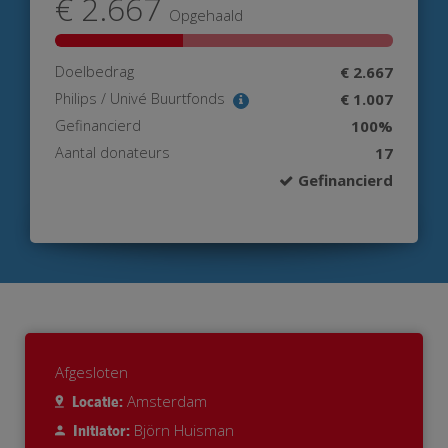
€ 2.667
Opgehaald
Doelbedrag
€ 2.667
Philips / Univé Buurtfonds
€ 1.007
Gefinancierd
100%
Aantal donateurs
17
Gefinancierd
Afgesloten
Amsterdam
Locatie:
Björn Huisman
Initiator: