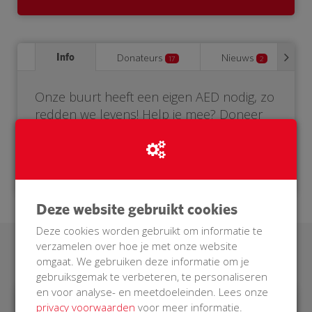
Info
Donateurs
Nieuws
17
2
Onze buurt heeft een eigen AED nodig, zo
redden we levens! Help je mee? Doneer
voor onze BuurtAED.
Deze website gebruikt cookies
Deze cookies worden gebruikt om informatie te
verzamelen over hoe je met onze website
Laatste donaties
omgaat. We gebruiken deze informatie om je
gebruiksgemak te verbeteren, te personaliseren
en voor analyse- en meetdoeleinden. Lees onze
privacy voorwaarden
voor meer informatie.