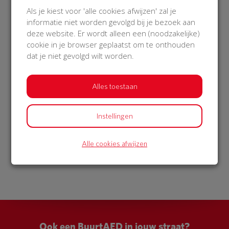
€ 1.079
€ 58,50
Als je kiest voor 'alle cookies afwijzen' zal je
informatie niet worden gevolgd bij je bezoek aan
Maud
Afgeschermd
deze website. Er wordt alleen een (noodzakelijke)
25 Jan 2026
20 Jan 2026
cookie in je browser geplaatst om te onthouden
12:39 uur
14:59 uur
dat je niet gevolgd wilt worden.
Alles toestaan
Bekijk alle donateurs
Instellingen
Alle cookies afwijzen
Ook een BuurtAED in jouw straat?