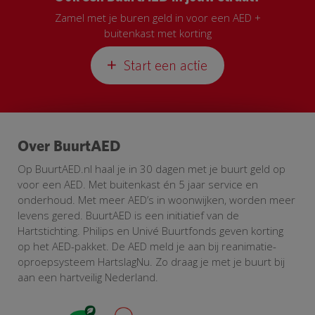
Zamel met je buren geld in voor een AED +
buitenkast met korting
Start een actie
Over BuurtAED
Op BuurtAED.nl haal je in 30 dagen met je buurt geld op
voor een AED. Met buitenkast én 5 jaar service en
onderhoud. Met meer AED’s in woonwijken, worden meer
levens gered. BuurtAED is een initiatief van de
Hartstichting. Philips en Univé Buurtfonds geven korting
op het AED-pakket. De AED meld je aan bij reanimatie-
oproepsysteem HartslagNu. Zo draag je met je buurt bij
aan een hartveilig Nederland.