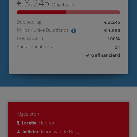
€ 3.245
Opgehaald
Doelbedrag
€ 3.245
Philips / Univé Buurtfonds
€ 1.550
Gefinancierd
100%
Aantal donateurs
21
Gefinancierd
Afgesloten
Heerlen
Locatie:
Maud van de Berg
Initiator: