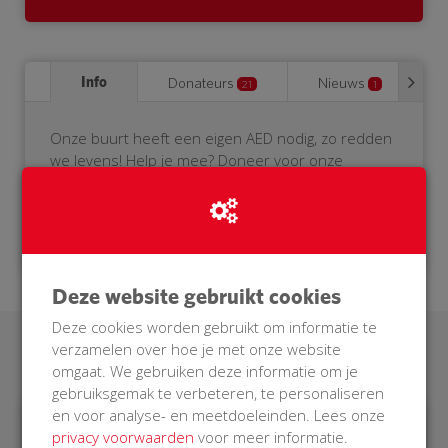
Info
Donateurs
Nieuws
21
1
Onze buurt heeft een eigen AED nodig, zo redden
we levens! Help je mee? Doneer voor onze
BuurtAED.
Deze website gebruikt cookies
Deze cookies worden gebruikt om informatie te
verzamelen over hoe je met onze website
Laatste donaties
omgaat. We gebruiken deze informatie om je
gebruiksgemak te verbeteren, te personaliseren
en voor analyse- en meetdoeleinden. Lees onze
privacy voorwaarden
voor meer informatie.