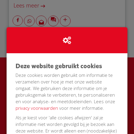
Lees meer
23 Oct 2018
19:34 uur
Deze website gebruikt cookies
Ook een BuurtAED in jouw
Deze cookies worden gebruikt om informatie te
verzamelen over hoe je met onze website
straat?
omgaat. We gebruiken deze informatie om je
gebruiksgemak te verbeteren, te personaliseren
Zamel met je buren geld in voor een AED + buitenkast
en voor analyse- en meetdoeleinden. Lees onze
met korting
privacy voorwaarden
voor meer informatie.
Start een actie
Als je kiest voor 'alle cookies afwijzen' zal je
informatie niet worden gevolgd bij je bezoek aan
deze website. Er wordt alleen een (noodzakelijke)