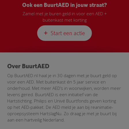
Ook een BuurtAED in jouw straat?
Zamel met je buren geld in voor een AED +
buitenkast met korting
Start een actie
Over BuurtAED
Op BuurtAED.nl haal je in 30 dagen met je buurt geld op
voor een AED. Met buitenkast én 5 jaar service en
onderhoud. Met meer AED’s in woonwijken, worden meer
levens gered. BuurtAED is een initiatief van de
Hartstichting. Philips en Univé Buurtfonds geven korting
op het AED-pakket. De AED meld je aan bij reanimatie-
oproepsysteem HartslagNu. Zo draag je met je buurt bij
aan een hartveilig Nederland.