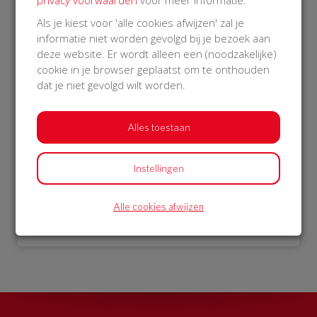
Als je kiest voor 'alle cookies afwijzen' zal je
€ 273
€ 10
informatie niet worden gevolgd bij je bezoek aan
Stichting
Hennie
deze website. Er wordt alleen een (noodzakelijke)
cookie in je browser geplaatst om te onthouden
13 Nov 2018
10 Nov 2018
13:01 uur
17:11 uur
dat je niet gevolgd wilt worden.
Alles toestaan
Bekijk alle donateurs
Instellingen
Alle cookies afwijzen