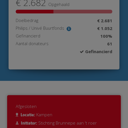
€ 2.682
Opgehaald
Doelbedrag
€ 2.681
Philips / Univé Buurtfonds
€ 1.052
Gefinancierd
100%
Aantal donateurs
61
Gefinancierd
Afgesloten
Kampen
Locatie:
Stichting Brunnepe aan 't roer
Initiator: