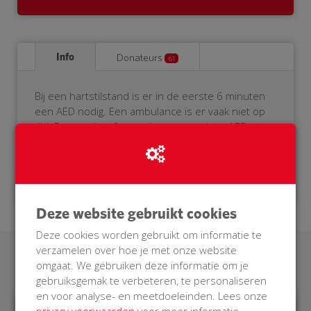
Info
Donateurs
61
Bij een hartstilstand is er in de eerste 6 minuten
een AED nodig. Een ambulance is er vaak niet op
tijd. Daarom heeft onze buurt een eigen AED
nodig. Help je mee? Doneer voor onze BuurtAED!
Deze website gebruikt cookies
Deze cookies worden gebruikt om informatie te
verzamelen over hoe je met onze website
Laatste donaties
omgaat. We gebruiken deze informatie om je
gebruiksgemak te verbeteren, te personaliseren
en voor analyse- en meetdoeleinden. Lees onze
privacy voorwaarden
voor meer informatie.