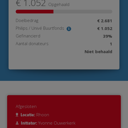
€ 1.052
Opgehaald
Doelbedrag
€ 2.681
Philips / Univé Buurtfonds
€ 1.052
Gefinancierd
39%
Aantal donateurs
1
Niet behaald
Afgesloten
Rhoon
Locatie:
Yvonne Ouwerkerk
Initiator: