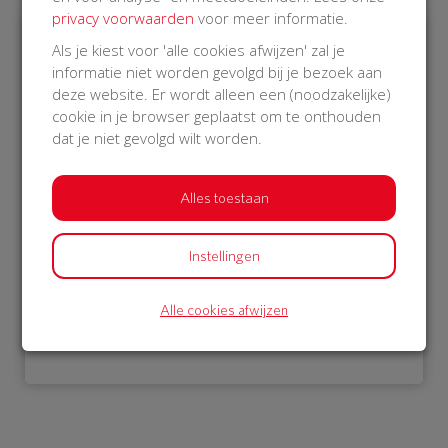
privacy voorwaarden
voor meer informatie.
Als je kiest voor 'alle cookies afwijzen' zal je
€ 1.052
informatie niet worden gevolgd bij je bezoek aan
deze website. Er wordt alleen een (noodzakelijke)
Philips
cookie in je browser geplaatst om te onthouden
12 Oct 2018
dat je niet gevolgd wilt worden.
22:24 uur
Alles toestaan
Instellingen
Bekijk alle donateurs
Alle cookies afwijzen