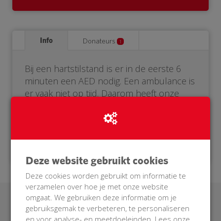
Info
Donateurs
1
Bij een hartstilstand is er in de eerste 6
minuten een AED nodig. Een ambulance is
er vaak niet op tijd. Daarom heeft onze
buurt een eigen AED nodig. Help je mee?
Doneer voor onze BuurtAED!
Deze website gebruikt cookies
Deze cookies worden gebruikt om informatie te
verzamelen over hoe je met onze website
omgaat. We gebruiken deze informatie om je
Laatste donaties
gebruiksgemak te verbeteren, te personaliseren
en voor analyse- en meetdoeleinden. Lees onze