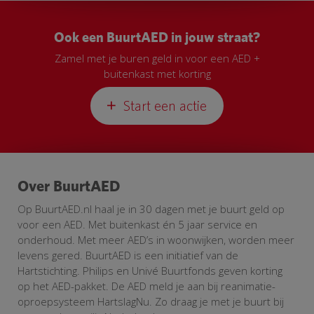
Ook een BuurtAED in jouw straat?
Zamel met je buren geld in voor een AED +
buitenkast met korting
Start een actie
Over BuurtAED
Op BuurtAED.nl haal je in 30 dagen met je buurt geld op
voor een AED. Met buitenkast én 5 jaar service en
onderhoud. Met meer AED’s in woonwijken, worden meer
levens gered. BuurtAED is een initiatief van de
Hartstichting. Philips en Univé Buurtfonds geven korting
op het AED-pakket. De AED meld je aan bij reanimatie-
oproepsysteem HartslagNu. Zo draag je met je buurt bij