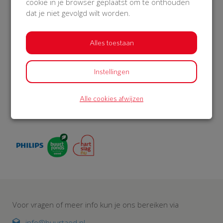
cookie in je browser geplaatst om te onthouden
dat je niet gevolgd wilt worden.
Over BuurtAED
Op BuurtAED.nl haal je in 30 dagen met je buurt geld op
Alles toestaan
voor een AED. Met buitenkast én 5 jaar service en
onderhoud. Met meer AED’s in woonwijken, worden meer
levens gered. BuurtAED is een initiatief van de
Instellingen
Hartstichting. Philips en Univé Buurtfonds geven korting
op het AED-pakket. De AED meld je aan bij reanimatie-
Alle cookies afwijzen
oproepsysteem HartslagNu. Zo draag je met je buurt bij
aan een hartveilig Nederland.
Voor vragen of meer info kun je ons bereiken via
info@buurtaed.nl