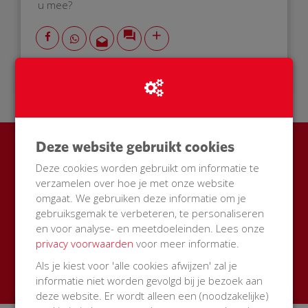
u mee?
09 Oct 2018
00:00 uur
Deze website gebruikt cookies
Ook een BuurtAED in jouw
Deze cookies worden gebruikt om informatie te
straat?
verzamelen over hoe je met onze website
omgaat. We gebruiken deze informatie om je
Zamel met je buren geld in voor een AED + buitenkast
gebruiksgemak te verbeteren, te personaliseren
met korting
en voor analyse- en meetdoeleinden. Lees onze
privacy voorwaarden
voor meer informatie.
Start een actie
Als je kiest voor 'alle cookies afwijzen' zal je
informatie niet worden gevolgd bij je bezoek aan
deze website. Er wordt alleen een (noodzakelijke)