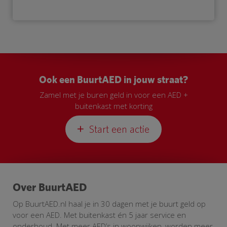
Ook een BuurtAED in jouw straat?
Zamel met je buren geld in voor een AED +
buitenkast met korting
Start een actie
Over BuurtAED
Op BuurtAED.nl haal je in 30 dagen met je buurt geld op
voor een AED. Met buitenkast én 5 jaar service en
onderhoud. Met meer AED’s in woonwijken, worden meer