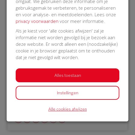
omgaat. We gebruiken deze informatie om je
geld terug gestort van buurtAED maar hebben we
gebruiksgemak te verbeteren, te personaliseren
ook geen buurt AED! Het mag toch niet gaan
en voor analyse- en meetdoeleinden. Lees onze
gebeuren dat we het bedrag niet op tijd bij elkaar
privacy voorwaarden
voor meer informatie.
gaan krijgen.
Als je kiest voor 'alle cookies afwijzen' zal je
Dus met elkaar nog even onze mede Zilkers erop
informatie niet worden gevolgd bij je bezoek aan
wijzen dat ze zeker moeten doneren en graag
deze website. Er wordt alleen een (noodzakelijke)
voor 10 december a.s. En mocht je nog een leuke
cookie in je browser geplaatst om te onthouden
inzamelingsactie weten? Schroom niet. Het
dat je niet gevolgd wilt worden.
ingezamelde geld kun je bij mij, Lijsterbesstraat 1
inleveren of zelf (nog) een donatie doen voor dit
ingezamelde bedrag
Alles toestaan
Help je mee? Doneer voor onze BuurtAED!
Instellingen
Vriendelijke groet,
Ivonne Hilgers
Alle cookies afwijzen