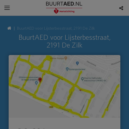
BuurtAED voor Lijsterbesstraat, 2191 De Zilk
BuurtAED voor Lijsterbesstraat,
2191 De Zilk