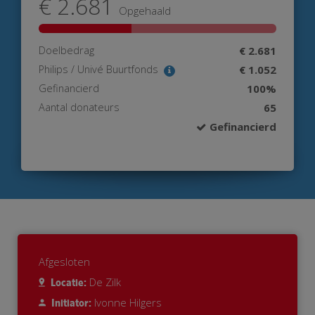
€ 2.681
Opgehaald
Doelbedrag
€ 2.681
Philips / Univé Buurtfonds
€ 1.052
Gefinancierd
100%
Aantal donateurs
65
Gefinancierd
Afgesloten
De Zilk
Locatie:
Ivonne Hilgers
Initiator: