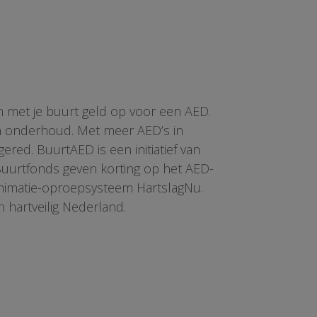
n met je buurt geld op voor een AED.
en onderhoud. Met meer AED’s in
red. BuurtAED is een initiatief van
 Buurtfonds geven korting op het AED-
animatie-oproepsysteem HartslagNu.
n hartveilig Nederland.