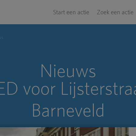
Start een actie
Zoek een actie
ws
Nieuws
D voor Lijsterstra
Barneveld