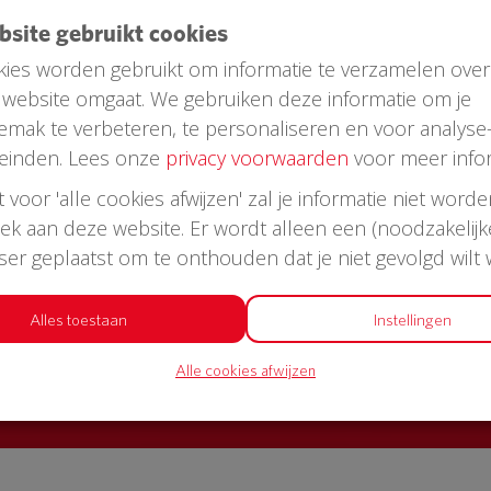
ebsite gebruikt cookies
ies worden gebruikt om informatie te verzamelen over
website omgaat. We gebruiken deze informatie om je
emak te verbeteren, te personaliseren en voor analyse
einden. Lees onze
privacy voorwaarden
voor meer infor
st voor 'alle cookies afwijzen' zal je informatie niet word
oek aan deze website. Er wordt alleen een (noodzakelijk
AED in jouw straat?
wser geplaatst om te onthouden dat je niet gevolgd wilt
or een AED + buitenkast met korting
Alles toestaan
Instellingen
Alle cookies afwijzen