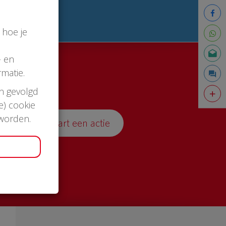
 hoe je
- en
matie.
en gevolgd
e) cookie
 worden.
Start een actie