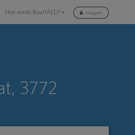
Hoe werkt BuurtAED?
Inloggen
at, 3772