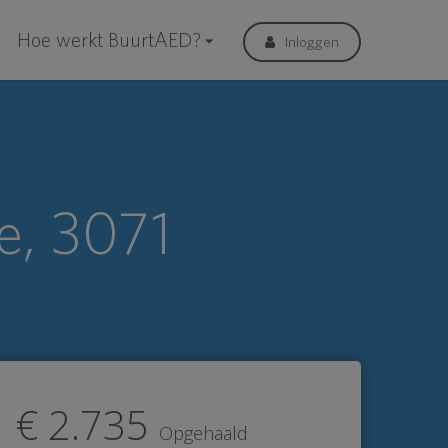
Hoe werkt BuurtAED?
Inloggen
e, 3071
€ 2.735
Opgehaald