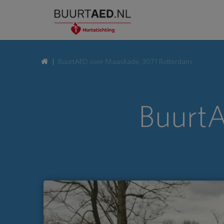
BuurtAED voor Maaskade, 3071 Rotterdam
BuurtA