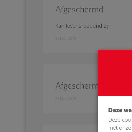
Afgeschermd
Kan levensreddend zijn!
27 Mar 2019
Afgeschermd
27 Mar 2019
Deze w
Deze cook
met onze 