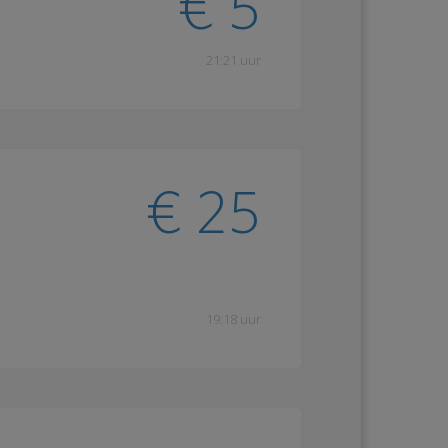
€ 5
21:21 uur
€ 25
19:18 uur