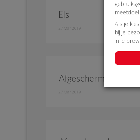
gebruiksg
meetdoel
Els
Als je kie
27 Mar 2019
bij je bez
in je bro
Afgeschermd
27 Mar 2019