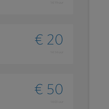
14:19 uur
€ 20
14:14 uur
€ 50
14:03 uur