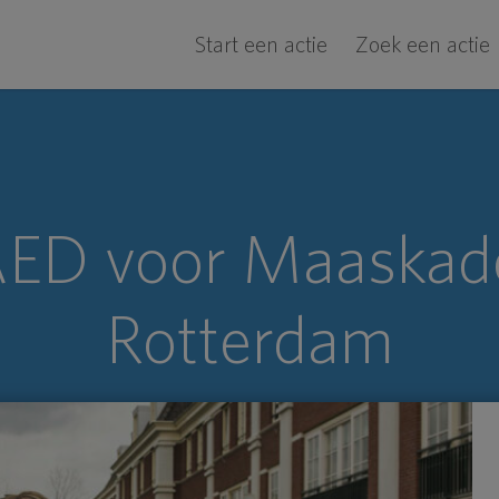
Start een actie
Zoek een actie
ED voor Maaskad
Rotterdam