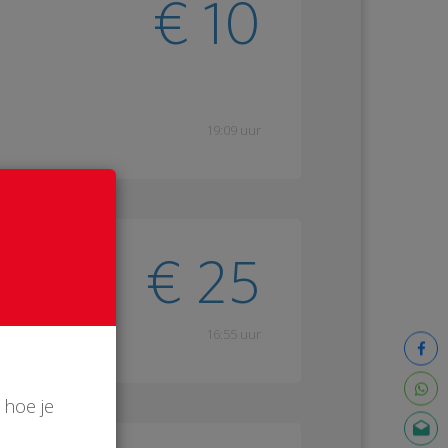
€ 10
19:09 uur
€ 25
16:55 uur
 hoe je