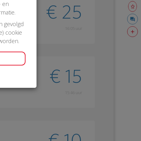
- en
€ 25
matie.
en gevolgd
16:05 uur
e) cookie
 worden.
€ 15
15:46 uur
€ 10