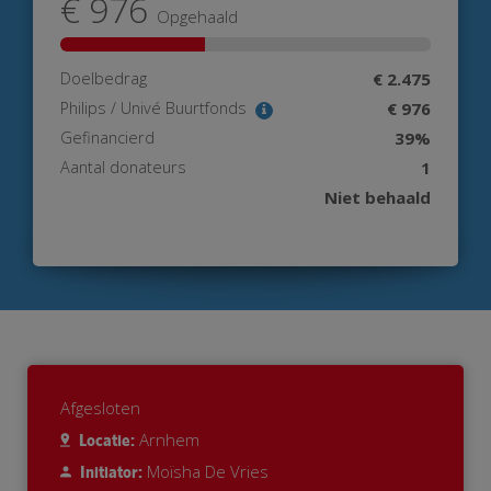
€ 976
Opgehaald
Doelbedrag
€ 2.475
Philips / Univé Buurtfonds
€ 976
Gefinancierd
39%
Aantal donateurs
1
Niet behaald
Afgesloten
Arnhem
Locatie:
Moïsha De Vries
Initiator: