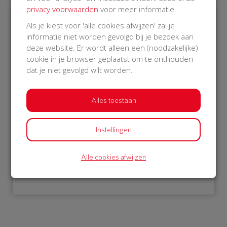
privacy voorwaarden
voor meer informatie.
Als je kiest voor 'alle cookies afwijzen' zal je
€ 976
informatie niet worden gevolgd bij je bezoek aan
deze website. Er wordt alleen een (noodzakelijke)
Philips
cookie in je browser geplaatst om te onthouden
22 Oct 2018
dat je niet gevolgd wilt worden.
21:57 uur
Alles toestaan
Instellingen
Bekijk alle donateurs
Alle cookies afwijzen