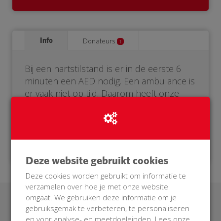
Info
Donateurs
1
Bij een hartstilstand is er in de eerste 6
minuten een AED nodig. Een ambulance is
er vaak niet op tijd. Daarom heeft onze
buurt een eigen AED nodig. Help je mee?
Doneer voor onze BuurtAED!
Deze website gebruikt cookies
Deze cookies worden gebruikt om informatie te
verzamelen over hoe je met onze website
omgaat. We gebruiken deze informatie om je
Laatste donaties
gebruiksgemak te verbeteren, te personaliseren
en voor analyse- en meetdoeleinden. Lees onze