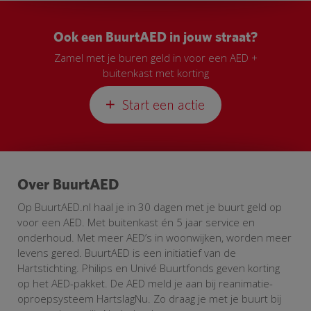
Ook een BuurtAED in jouw straat?
Zamel met je buren geld in voor een AED +
buitenkast met korting
Start een actie
Over BuurtAED
Op BuurtAED.nl haal je in 30 dagen met je buurt geld op
voor een AED. Met buitenkast én 5 jaar service en
onderhoud. Met meer AED’s in woonwijken, worden meer
levens gered. BuurtAED is een initiatief van de
Hartstichting. Philips en Univé Buurtfonds geven korting
op het AED-pakket. De AED meld je aan bij reanimatie-
oproepsysteem HartslagNu. Zo draag je met je buurt bij