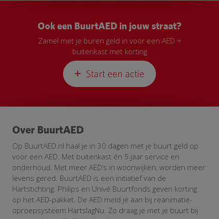
Ook een BuurtAED in jouw straat?
Zamel met je buren geld in voor een AED +
buitenkast met korting
Start een actie
Over BuurtAED
Op BuurtAED.nl haal je in 30 dagen met je buurt geld op
voor een AED. Met buitenkast én 5 jaar service en
onderhoud. Met meer AED’s in woonwijken, worden meer
levens gered. BuurtAED is een initiatief van de
Hartstichting. Philips en Univé Buurtfonds geven korting
op het AED-pakket. De AED meld je aan bij reanimatie-
oproepsysteem HartslagNu. Zo draag je met je buurt bij