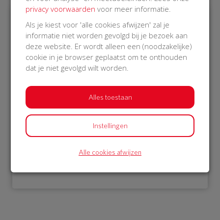
privacy voorwaarden
voor meer informatie.
Als je kiest voor 'alle cookies afwijzen' zal je
€ 1.052
informatie niet worden gevolgd bij je bezoek aan
deze website. Er wordt alleen een (noodzakelijke)
Philips
cookie in je browser geplaatst om te onthouden
16 Oct 2018
dat je niet gevolgd wilt worden.
11:28 uur
Alles toestaan
Instellingen
Bekijk alle donateurs
Alle cookies afwijzen