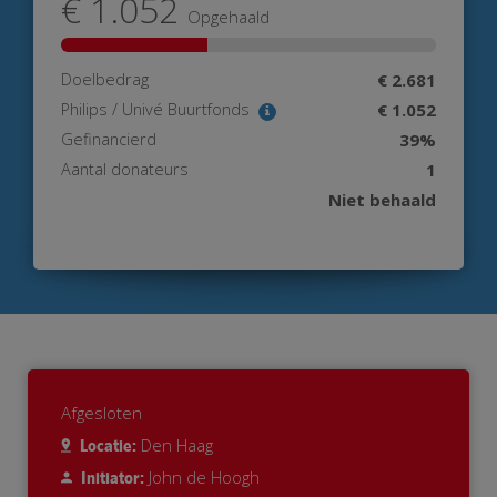
€ 1.052
Opgehaald
Doelbedrag
€ 2.681
Philips / Univé Buurtfonds
€ 1.052
Gefinancierd
39%
Aantal donateurs
1
Niet behaald
Afgesloten
Den Haag
Locatie:
John de Hoogh
Initiator: