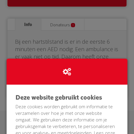
Info
Donateurs
1
Bij een hartstilstand is er in de eerste 6
minuten een AED nodig. Een ambulance is
er vaak niet op tijd. Daarom heeft onze
buurt een eigen AED nodig. Help je mee?
Doneer voor onze BuurtAED!
Deze website gebruikt cookies
Deze cookies worden gebruikt om informatie te
verzamelen over hoe je met onze website
omgaat. We gebruiken deze informatie om je
Laatste donaties
gebruiksgemak te verbeteren, te personaliseren
en voor analyse- en meetdoeleinden. Lees onze