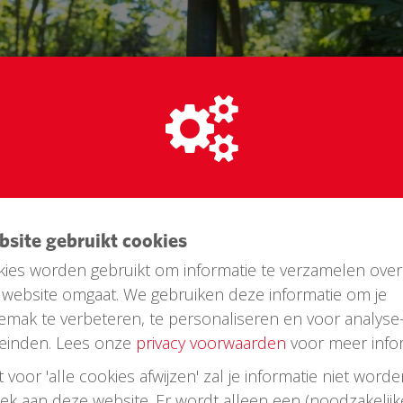
achtig dorp in Drenthe gelegen tussen drie natuurgeb
ers en een helebeol toeristen.
ie hier wel eens verblijft nu eens € 25,- doneerd hebb
ebsite gebruikt cookies
 wordt natuurlijk ook bijzonder gewaardeerd!
ies worden gebruikt om informatie te verzamelen over
website omgaat. We gebruiken deze informatie om je
emak te verbeteren, te personaliseren en voor analyse
einden. Lees onze
privacy voorwaarden
voor meer infor
st voor 'alle cookies afwijzen' zal je informatie niet word
oek aan deze website. Er wordt alleen een (noodzakelijk