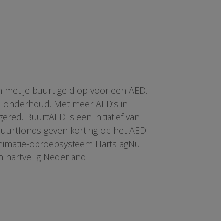
n met je buurt geld op voor een AED.
en onderhoud. Met meer AED’s in
red. BuurtAED is een initiatief van
 Buurtfonds geven korting op het AED-
animatie-oproepsysteem HartslagNu.
n hartveilig Nederland.