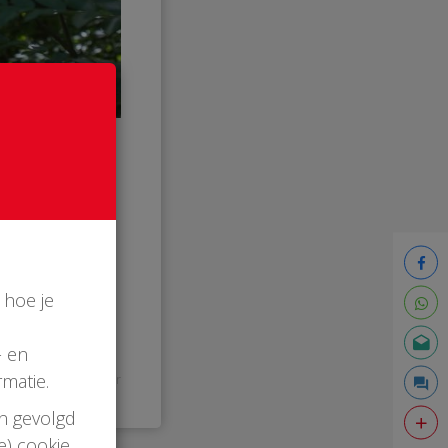
iedern heeft
en we snel een
 hoe je
- en
matie.
20:28 uur
en gevolgd
e) cookie