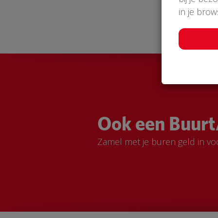
in je bro
Ook een Buurt
Zamel met je buren geld in vo