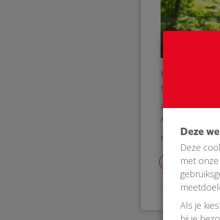
Meppen, een pr
ruim 400 inwon
als iedereen d
AED hangen😉
Deze w
minder of meer
Deze cook
met onze 
gebruiksg
meetdoel
22 Oct 2018
Als je kie
bij je bez