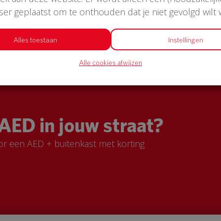
wser geplaatst om te onthouden dat je niet gevolgd wilt
Alles toestaan
Instellingen
Alle cookies afwijzen
AED in jouw straat?
or een AED + buitenkast met korting