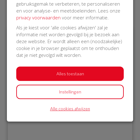
gebruiksgemak te verbeteren, te personaliseren
en voor analyse- en meetdoeleinden. Lees onze
Laatste donaties
privacy voorwaarden
voor meer informatie.
Als je kiest voor 'alle cookies afwijzen' zal je
informatie niet worden gevolgd bij je bezoek aan
deze website. Er wordt alleen een (noodzakelijke)
€ 10
€ 25
cookie in je browser geplaatst om te onthouden
dat je niet gevolgd wilt worden.
Jan
Martin
21 Nov 2018
21 Nov 2018
11:24 uur
11:16 uur
Alles toestaan
Instellingen
Bekijk alle donateurs
Alle cookies afwijzen