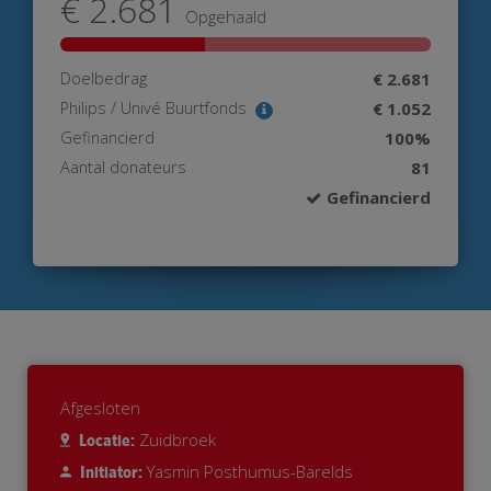
€ 2.681
Opgehaald
Doelbedrag
€ 2.681
Philips / Univé Buurtfonds
€ 1.052
Gefinancierd
100%
Aantal donateurs
81
Gefinancierd
Afgesloten
Zuidbroek
Locatie:
Yasmin Posthumus-Barelds
Initiator: