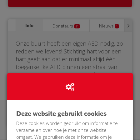
Info
Donateurs
Nieuws
81
1
Onze buurt heeft een eigen AED nodig, zo
redden we levens! Stichting hart voor een
hart geeft aan dat er minimaal altijd één
toegankelijke AED binnen een straal van
500 meter dient te zijn. Helaas ligt de
broeckhof en de fysiotherapie net buiten
dit gebied. Helpt u mee? Doneer voor
onze BuurtAED.
Deze website gebruikt cookies
Deze cookies worden gebruikt om informatie te
verzamelen over hoe je met onze website
omgaat. We gebruiken deze informatie om je