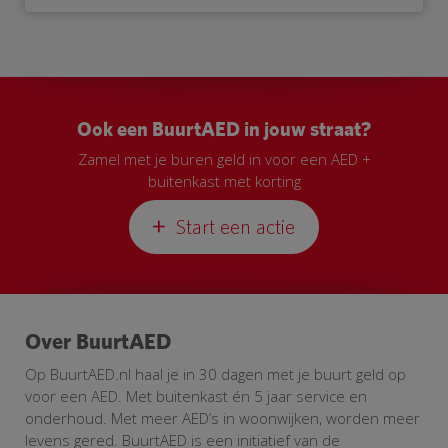
Ook een BuurtAED in jouw straat?
Zamel met je buren geld in voor een AED +
buitenkast met korting
Start een actie
Over BuurtAED
Op BuurtAED.nl haal je in 30 dagen met je buurt geld op
voor een AED. Met buitenkast én 5 jaar service en
onderhoud. Met meer AED’s in woonwijken, worden meer
levens gered. BuurtAED is een initiatief van de