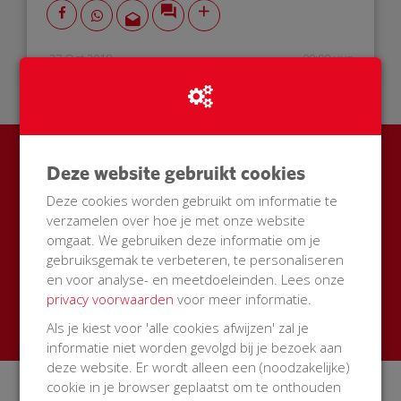
27 Oct 2018
00:00 uur
Ook een BuurtAED in jouw
Deze website gebruikt cookies
straat?
Deze cookies worden gebruikt om informatie te
verzamelen over hoe je met onze website
Zamel met je buren geld in voor een AED + buitenkast
omgaat. We gebruiken deze informatie om je
gebruiksgemak te verbeteren, te personaliseren
met korting
en voor analyse- en meetdoeleinden. Lees onze
privacy voorwaarden
Start een actie
voor meer informatie.
Als je kiest voor 'alle cookies afwijzen' zal je
informatie niet worden gevolgd bij je bezoek aan
deze website. Er wordt alleen een (noodzakelijke)
cookie in je browser geplaatst om te onthouden