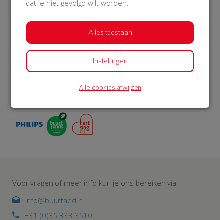
Over BuurtAED
dat je niet gevolgd wilt worden.
Op BuurtAED.nl haal je in 30 dagen met je buurt geld op
voor een AED. Met buitenkast én 5 jaar service en
Alles toestaan
onderhoud. Met meer AED’s in woonwijken, worden meer
levens gered. BuurtAED is een initiatief van de
Hartstichting. Philips en Univé Buurtfonds geven korting
Instellingen
op het AED-pakket. De AED meld je aan bij reanimatie-
oproepsysteem HartslagNu. Zo draag je met je buurt bij
Alle cookies afwijzen
aan een hartveilig Nederland.
Voor vragen of meer info kun je ons bereiken via
info@buurtaed.nl
+31 (0)35 333 3510