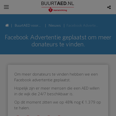
BuurtAED voor
Nieuws
Facebook Advertentie geplaatst om meer donateurs te vinden.
Middelwatering,
Facebook Advertentie geplaatst om meer
donateurs te vinden.
2903 Capelle
aan den IJssel
Om meer donateurs te vinden hebben we een
Facebook advertentie geplaatst.
Hopelijk zijn er meer mensen die een AED willen
in de wijk die 24/7 beschikbaar is.
Op dit moment zitten we op 48% nog € 1.379 op
te halen.