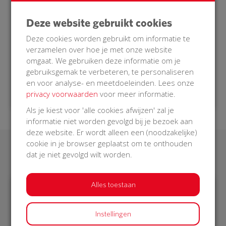
in onze buurt een hartstilstand krijgt, dan zal onze
AED bediend kunnen worden door een
Deze website gebruikt cookies
burgerhulpverlener die opgeroepen wordt. Een
burgerhulpverlener is getraind om in zo’n situatie
Deze cookies worden gebruikt om informatie te
hulp te verlenen.
verzamelen over hoe je met onze website
omgaat. We gebruiken deze informatie om je
Doe je mee met onze BuurtAED?
gebruiksgemak te verbeteren, te personaliseren
en voor analyse- en meetdoeleinden. Lees onze
privacy voorwaarden
voor meer informatie.
Als je kiest voor 'alle cookies afwijzen' zal je
informatie niet worden gevolgd bij je bezoek aan
deze website. Er wordt alleen een (noodzakelijke)
cookie in je browser geplaatst om te onthouden
Laatste donaties
dat je niet gevolgd wilt worden.
Alles toestaan
€ 10
€ 20
Instellingen
Afgeschermd
Afgeschermd