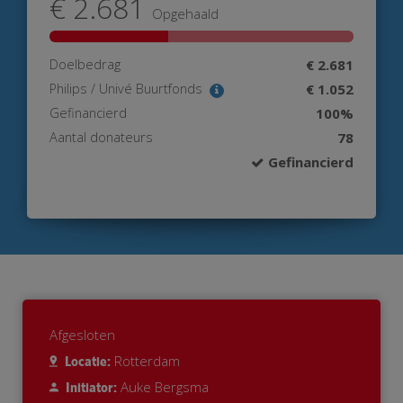
€ 2.681
Opgehaald
Doelbedrag
€ 2.681
Philips / Univé Buurtfonds
€ 1.052
Gefinancierd
100%
Aantal donateurs
78
Gefinancierd
Afgesloten
Rotterdam
Locatie:
Auke Bergsma
Initiator: