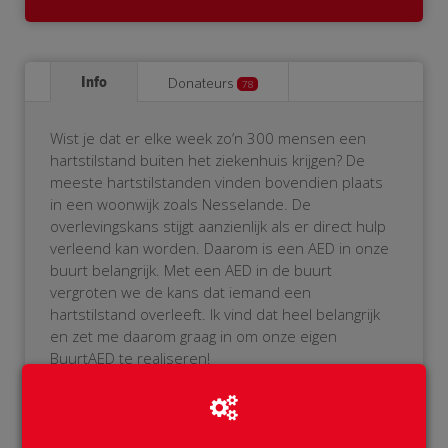
Info
Donateurs
78
Wist je dat er elke week zo’n 300 mensen een
hartstilstand buiten het ziekenhuis krijgen? De
meeste hartstilstanden vinden bovendien plaats
in een woonwijk zoals Nesselande. De
overlevingskans stijgt aanzienlijk als er direct hulp
verleend kan worden. Daarom is een AED in onze
buurt belangrijk. Met een AED in de buurt
vergroten we de kans dat iemand een
hartstilstand overleeft. Ik vind dat heel belangrijk
en zet me daarom graag in om onze eigen
BuurtAED te realiseren!
Als je het niet zitten om zelf de AED te bedienen,
geen probleem! De AED wordt namelijk aangemeld
bij het reanimatie-oproepsysteem. Als er iemand