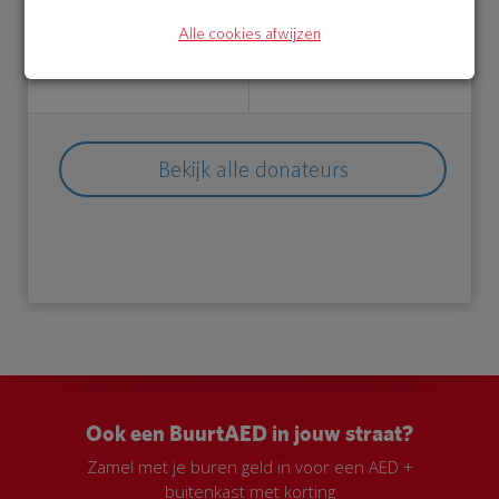
05 Jul 2018
04 Jul 2018
Alle cookies afwijzen
20:25 uur
21:17 uur
Bekijk alle donateurs
Ook een BuurtAED in jouw straat?
Zamel met je buren geld in voor een AED +
buitenkast met korting