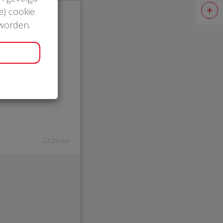
e) cookie
 worden.
22:28 uur