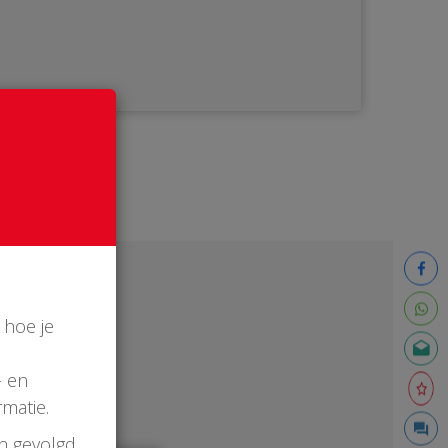
 hoe je
- en
matie.
en gevolgd