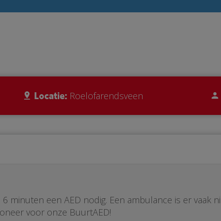
Locatie:
Roelofarendsveen
ste 6 minuten een AED nodig. Een ambulance is er vaak n
Doneer voor onze BuurtAED!