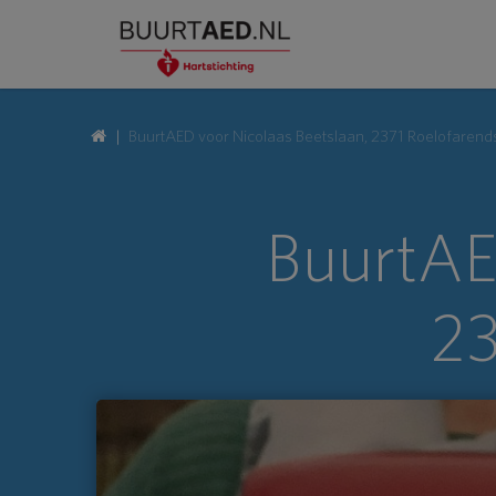
BuurtAED voor Nicolaas Beetslaan, 2371 Roelofaren
BuurtAE
23