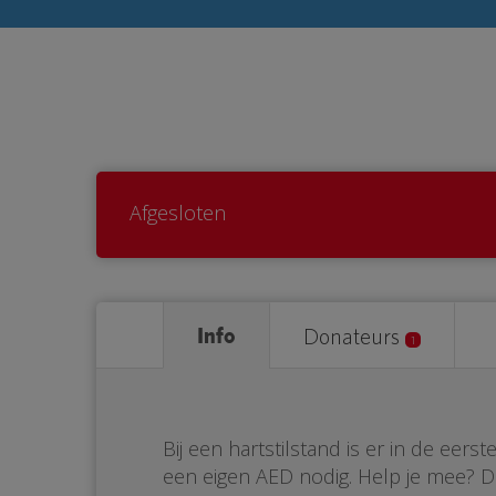
Afgesloten
Info
Donateurs
1
Bij een hartstilstand is er in de eer
een eigen AED nodig. Help je mee? 