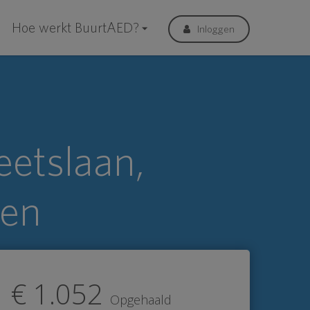
Hoe werkt BuurtAED?
Inloggen
etslaan,
een
€ 1.052
Opgehaald