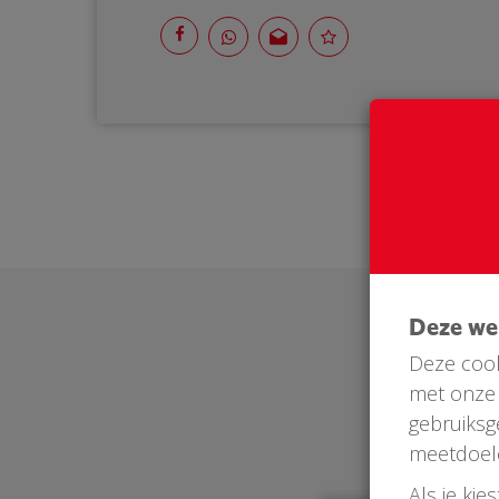
Deze w
Deze cook
met onze 
gebruiksg
meetdoel
Als je kie