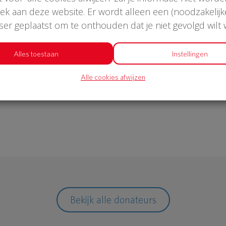
oek aan deze website. Er wordt alleen een (noodzakelijk
wser geplaatst om te onthouden dat je niet gevolgd wilt
€ 1.052
Alles toestaan
Instellingen
Alle cookies afwijzen
Philips
Bekijk alle donateurs