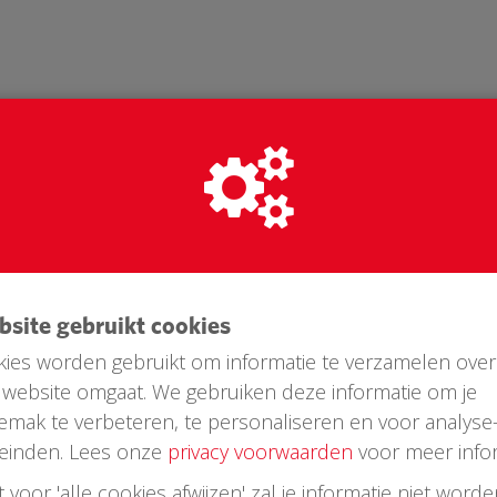
ebsite gebruikt cookies
ies worden gebruikt om informatie te verzamelen over
website omgaat. We gebruiken deze informatie om je
Laatste donaties
emak te verbeteren, te personaliseren en voor analyse
einden. Lees onze
privacy voorwaarden
voor meer infor
st voor 'alle cookies afwijzen' zal je informatie niet word