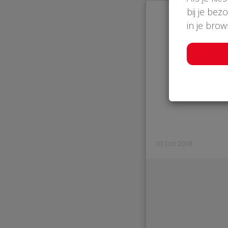
bij je bez
in je bro
03 Oct 2018