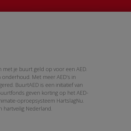
n met je buurt geld op voor een AED.
en onderhoud. Met meer AED’s in
red. BuurtAED is een initiatief van
 Buurtfonds geven korting op het AED-
animatie-oproepsysteem HartslagNu.
n hartveilig Nederland.