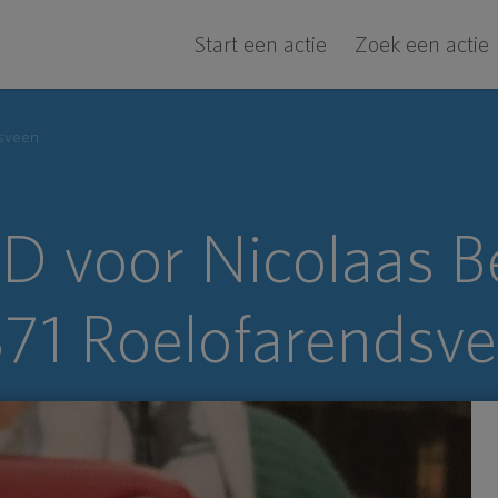
Start een actie
Zoek een actie
dsveen
D voor Nicolaas Be
71 Roelofarendsv