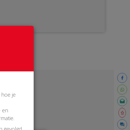
 hoe je
- en
matie.
en gevolgd