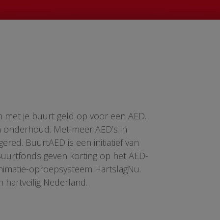
n met je buurt geld op voor een AED.
en onderhoud. Met meer AED’s in
red. BuurtAED is een initiatief van
 Buurtfonds geven korting op het AED-
animatie-oproepsysteem HartslagNu.
n hartveilig Nederland.