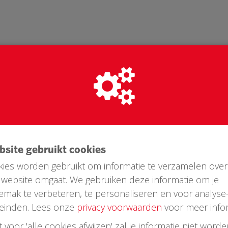
ebsite gebruikt cookies
ies worden gebruikt om informatie te verzamelen over
website omgaat. We gebruiken deze informatie om je
Laatste donaties
emak te verbeteren, te personaliseren en voor analyse
einden. Lees onze
privacy voorwaarden
voor meer infor
st voor 'alle cookies afwijzen' zal je informatie niet word