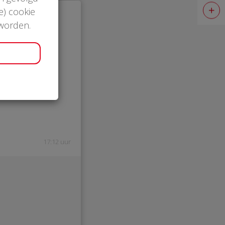
e) cookie
 worden.
17:12 uur