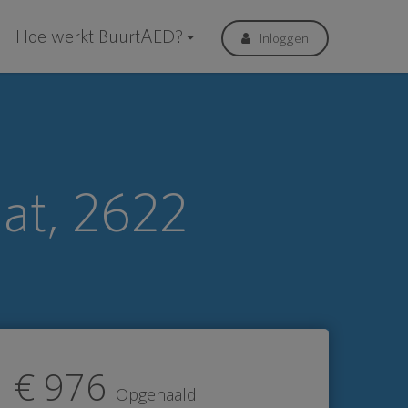
Hoe werkt BuurtAED?
Inloggen
at, 2622
€ 976
Opgehaald