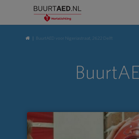
BuurtAED voor Nigeriastraat, 2622 Delft
BuurtAE