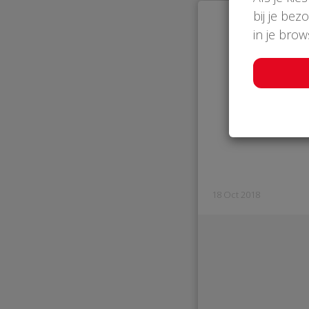
bij je bez
in je bro
18 Oct 2018