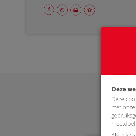
Deze w
Deze cook
met onze 
gebruiksg
meetdoel
Als je kie