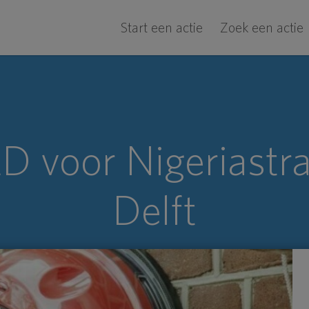
Start een actie
Zoek een actie
D voor Nigeriastra
Delft