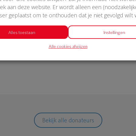
oek aan deze website. Er wordt alleen een (noodzakelijk
wser geplaatst om te onthouden dat je niet gevolgd wilt
€ 976
Alles toestaan
Instellingen
Alle cookies afwijzen
Philips
Bekijk alle donateurs