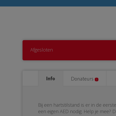
Afgesloten
Info
Donateurs
1
Bij een hartstilstand is er in de eer
een eigen AED nodig. Help je mee? 