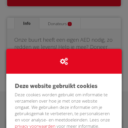
Info
Donateurs
1
Onze buurt heeft een eigen AED nodig, zo
redden we levens! Help je mee? Doneer
voor onze BuurtAED.
Deze website gebruikt cookies
Deze cookies worden gebruikt om informatie te
verzamelen over hoe je met onze website
Laatste donaties
omgaat. We gebruiken deze informatie om je
gebruiksgemak te verbeteren, te personaliseren
en voor analyse- en meetdoeleinden. Lees onze
privacy voorwaarden
voor meer informatie.