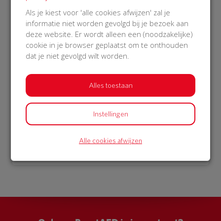
€ 1.052
Als je kiest voor 'alle cookies afwijzen' zal je
informatie niet worden gevolgd bij je bezoek aan
Philips
deze website. Er wordt alleen een (noodzakelijke)
26 Oct 2018
cookie in je browser geplaatst om te onthouden
15:32 uur
dat je niet gevolgd wilt worden.
Alles toestaan
Bekijk alle donateurs
Instellingen
Alle cookies afwijzen