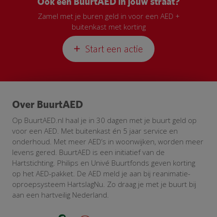
Ook een BuurtAED in jouw straat?
Zamel met je buren geld in voor een AED +
buitenkast met korting
Start een actie
Over BuurtAED
Op BuurtAED.nl haal je in 30 dagen met je buurt geld op
voor een AED. Met buitenkast én 5 jaar service en
onderhoud. Met meer AED’s in woonwijken, worden meer
levens gered. BuurtAED is een initiatief van de
Hartstichting. Philips en Univé Buurtfonds geven korting
op het AED-pakket. De AED meld je aan bij reanimatie-
oproepsysteem HartslagNu. Zo draag je met je buurt bij
aan een hartveilig Nederland.