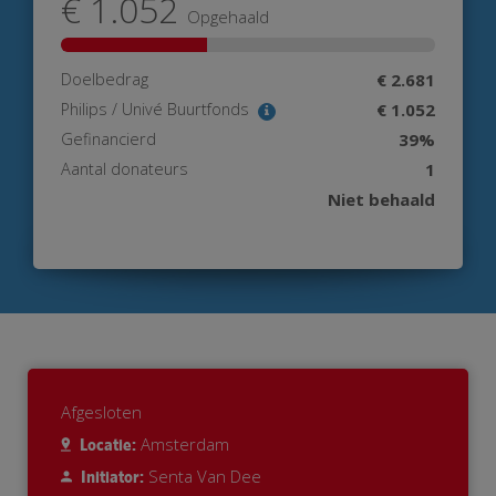
€ 1.052
Opgehaald
Doelbedrag
€ 2.681
Philips / Univé Buurtfonds
€ 1.052
Gefinancierd
39%
Aantal donateurs
1
Niet behaald
Afgesloten
Amsterdam
Locatie:
Senta Van Dee
Initiator: