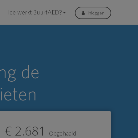
Hoe werkt BuurtAED?
Inloggen
ng de
ieten
€ 2.681
Opgehaald