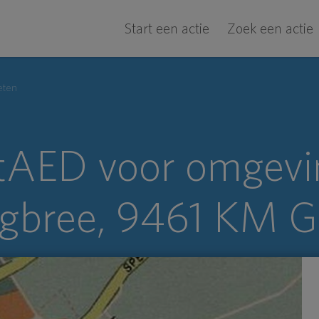
Start een actie
Zoek een actie
eten
tAED voor omgevi
bree, 9461 KM G