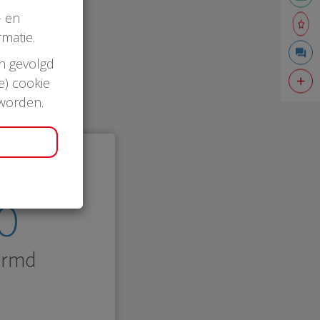
- en
matie.
en gevolgd
e) cookie
 worden.
0
ermd