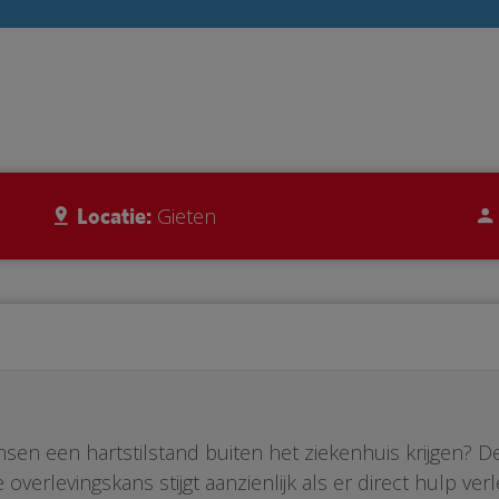
Locatie:
Gieten
nsen een hartstilstand buiten het ziekenhuis krijgen? 
overlevingskans stijgt aanzienlijk als er direct hulp v