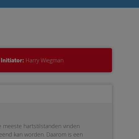
Initiator:
Harry Wiegman
De meeste hartstilstanden vinden
erleend kan worden. Daarom is een