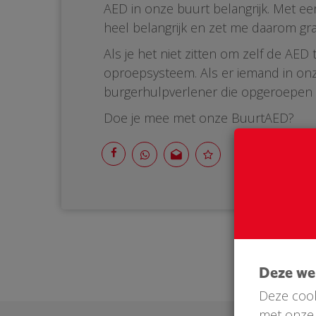
AED in onze buurt belangrijk. Met ee
heel belangrijk en zet me daarom gr
Als je het niet zitten om zelf de AE
oproepsysteem. Als er iemand in onz
burgerhulpverlener die opgeroepen wo
Doe je mee met onze BuurtAED?
Deze w
Deze cook
met onze 