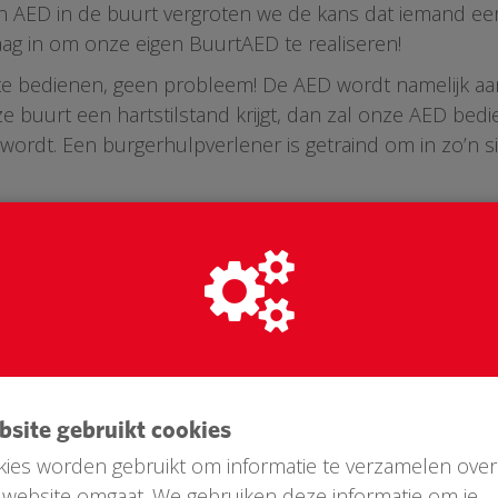
n AED in de buurt vergroten we de kans dat iemand een h
aag in om onze eigen BuurtAED te realiseren!
D te bedienen, geen probleem! De AED wordt namelijk aa
e buurt een hartstilstand krijgt, dan zal onze AED b
rdt. Een burgerhulpverlener is getraind om in zo’n si
ebsite gebruikt cookies
ies worden gebruikt om informatie te verzamelen over
website omgaat. We gebruiken deze informatie om je