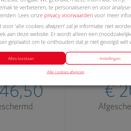
emak te verbeteren, te personaliseren en voor analyse
einden. Lees onze
privacy voorwaarden
voor meer infor
st voor 'alle cookies afwijzen' zal je informatie niet word
oek aan deze website. Er wordt alleen een (noodzakelijk
Laatste donaties
wser geplaatst om te onthouden dat je niet gevolgd wilt
Alles toestaan
Instellingen
Alle cookies afwijzen
946,50
€ 2
eschermd
Afgesch