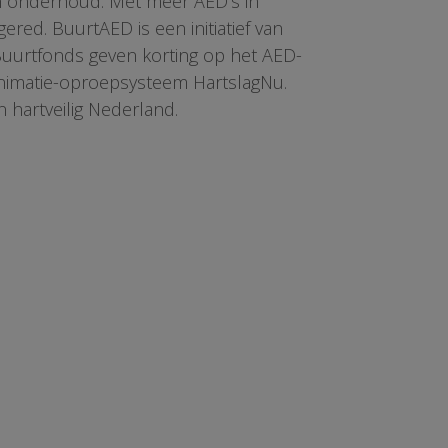
en onderhoud. Met meer AED’s in
red. BuurtAED is een initiatief van
 Buurtfonds geven korting op het AED-
animatie-oproepsysteem HartslagNu.
n hartveilig Nederland.