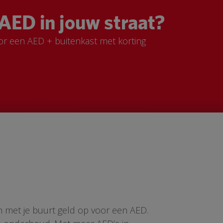
AED in jouw straat?
or een AED + buitenkast met korting
n met je buurt geld op voor een AED.