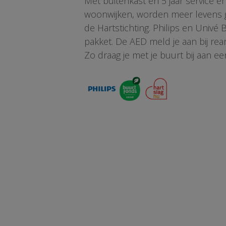
Met buitenkast én 5 jaar service 
woonwijken, worden meer levens ge
de Hartstichting. Philips en Univé
pakket. De AED meld je aan bij re
Zo draag je met je buurt bij aan ee