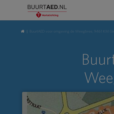
BuurtAED voor omgeving de Weegbree, 9461 KM Gi
Buur
Weeg