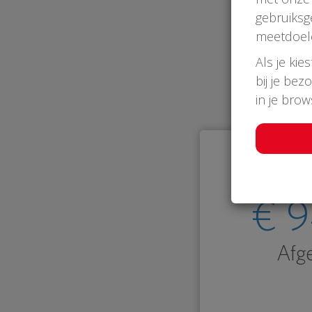
gebruiksg
meetdoel
Als je kie
bij je bez
in je bro
€ 
Afg