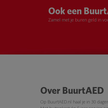
Ook een Buurt
Zamel met je buren geld in vo
Over BuurtAED
Op BuurtAED.nl haal je in 30 dage