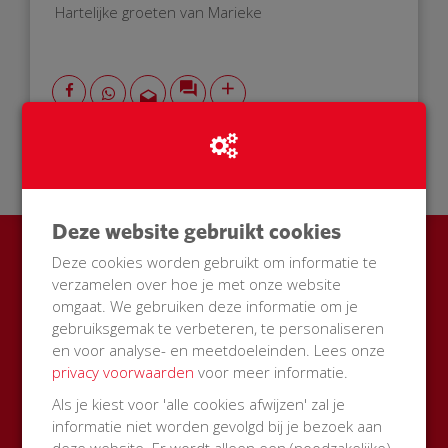
Hartelijke groeten van Marieke
21 Oct 2018
21:56 uur
Deze website gebruikt cookies
Deze cookies worden gebruikt om informatie te
Ook een BuurtAED in jouw
verzamelen over hoe je met onze website
straat?
omgaat. We gebruiken deze informatie om je
gebruiksgemak te verbeteren, te personaliseren
Zamel met je buren geld in voor een AED + buitenkast
en voor analyse- en meetdoeleinden. Lees onze
met korting
privacy voorwaarden
voor meer informatie.
Als je kiest voor 'alle cookies afwijzen' zal je
Start een actie
informatie niet worden gevolgd bij je bezoek aan