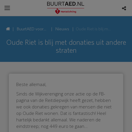
BuurtAED voor
Nieuws
Oude Riet is blij met donaties uit andere straten
Oude Riet, 9746
Oude Riet is blij met donaties uit andere
straten
Groningen
Beste allemaal,
Sinds de Wijkvereniging onze actie op de FB-
pagina van de Reitdiepwijk heeft gezet, hebben
we ook donaties gekregen van mensen die niet
op Oude Riet wonen. Dat is fantastisch! Heel
hartelijk bedankt allemaal. We naderen de
eindstreep; nog 449 euro te gaan...