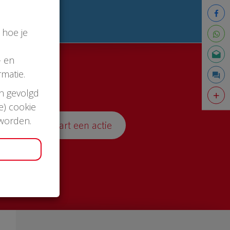
 hoe je
- en
matie.
en gevolgd
e) cookie
 worden.
Start een actie