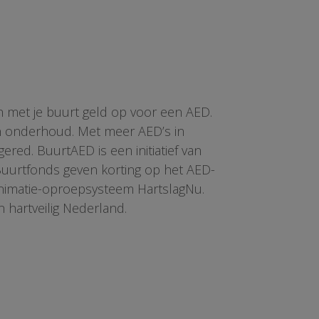
n met je buurt geld op voor een AED.
en onderhoud. Met meer AED’s in
red. BuurtAED is een initiatief van
 Buurtfonds geven korting op het AED-
animatie-oproepsysteem HartslagNu.
n hartveilig Nederland.