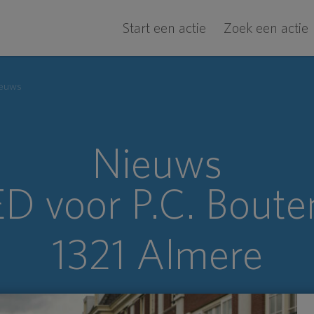
Start een actie
Zoek een actie
euws
Nieuws
D voor P.C. Bouten
1321 Almere