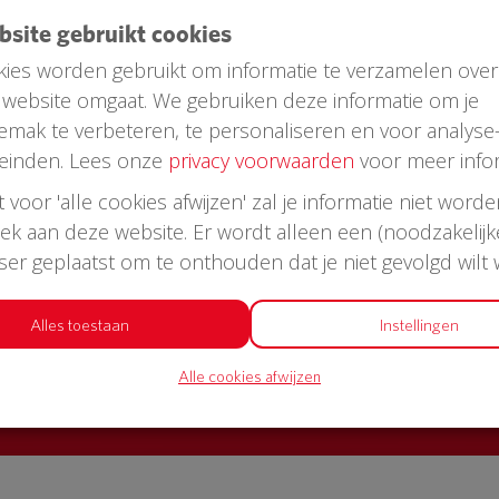
ebsite gebruikt cookies
ies worden gebruikt om informatie te verzamelen over
website omgaat. We gebruiken deze informatie om je
emak te verbeteren, te personaliseren en voor analyse
einden. Lees onze
privacy voorwaarden
voor meer infor
st voor 'alle cookies afwijzen' zal je informatie niet word
oek aan deze website. Er wordt alleen een (noodzakelijk
AED in jouw straat?
wser geplaatst om te onthouden dat je niet gevolgd wilt
or een AED + buitenkast met korting
Alles toestaan
Instellingen
Alle cookies afwijzen