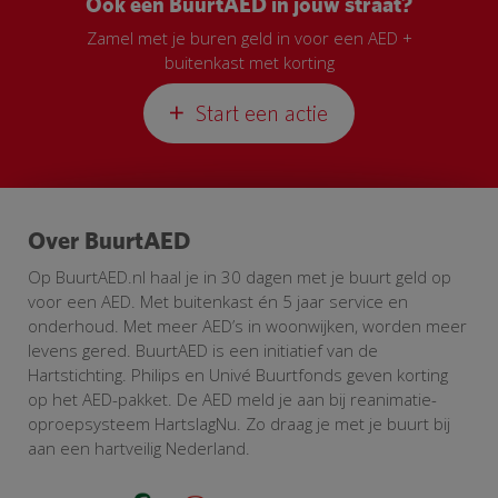
Ook een BuurtAED in jouw straat?
Zamel met je buren geld in voor een AED +
buitenkast met korting
Start een actie
Over BuurtAED
Op BuurtAED.nl haal je in 30 dagen met je buurt geld op
voor een AED. Met buitenkast én 5 jaar service en
onderhoud. Met meer AED’s in woonwijken, worden meer
levens gered. BuurtAED is een initiatief van de
Hartstichting. Philips en Univé Buurtfonds geven korting
op het AED-pakket. De AED meld je aan bij reanimatie-
oproepsysteem HartslagNu. Zo draag je met je buurt bij
aan een hartveilig Nederland.