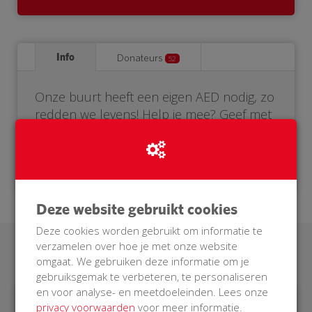
Info
Donateurs
52
Onze buurt heeft een eigen AED nodig, zo
redden we levens! Help je mee? Geef met
je hart en doneer voor onze BuurtAED.
Deze website gebruikt cookies
Deze cookies worden gebruikt om informatie te
verzamelen over hoe je met onze website
Laatste donaties
omgaat. We gebruiken deze informatie om je
gebruiksgemak te verbeteren, te personaliseren
en voor analyse- en meetdoeleinden. Lees onze
privacy voorwaarden
voor meer informatie.