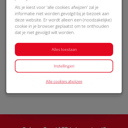
€ 20
€ 15
Als je kiest voor 'alle cookies afwijzen' zal je
informatie niet worden gevolgd bij je bezoek aan
Carla
Afgeschermd
deze website. Er wordt alleen een (noodzakelijke)
16 Jan 2019
16 Jan 2019
cookie in je browser geplaatst om te onthouden
17:13 uur
17:07 uur
dat je niet gevolgd wilt worden.
Alles toestaan
Bekijk alle donateurs
Instellingen
Alle cookies afwijzen