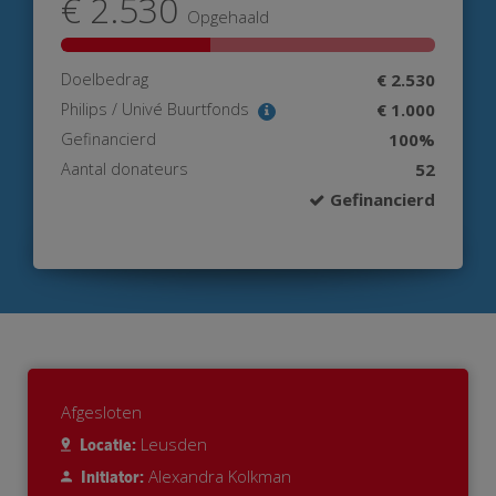
€ 2.530
Opgehaald
Doelbedrag
€ 2.530
Philips / Univé Buurtfonds
€ 1.000
Gefinancierd
100%
Aantal donateurs
52
Gefinancierd
Afgesloten
Leusden
Locatie:
Alexandra Kolkman
Initiator: