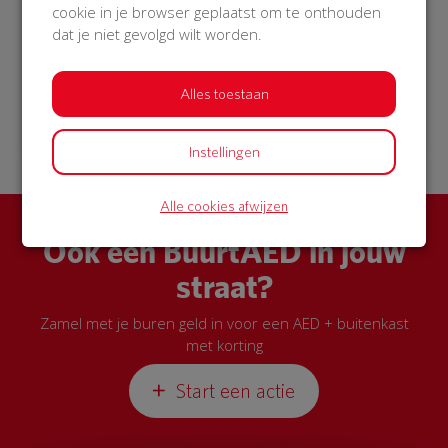
cookie in je browser geplaatst om te onthouden
Karin Broeders
dat je niet gevolgd wilt worden.
Alles toestaan
21 Nov 2018
14:44 uur
Instellingen
Alle cookies afwijzen
Ook een BuurtAED in jouw
straat?
Zamel met je buren geld in voor een AED + buitenkast
met korting
Start een actie