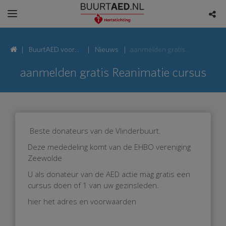
BuurtAED voor
Nieuws
aanmelden gratis Reanimatie cursus
Pauwoog, 3892
aanmelden gratis Reanimatie cursus
Zeewolde
Beste donateurs van de Vlinderbuurt.
Deze mededeling komt van de EHBO vereniging
Zeewolde
U als donateur van de AED actie mag gratis een
cursus doen of 1 van uw gezinsleden.
hier het adres en voorwaarden