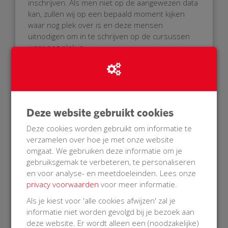
inschrijven. Als men niet op de aangewezen data
kan, zullen wij op een bepaald moment kijken
waar nog plek over is en deze mensen
uitnodigen om in te schrijven op de cursussen
waar nog plek is.
De kosten voor deze cursus zullen volledig
worden vergoedt door de EHBO vereniging, de
instructeurs zullen de cursussen elk 3 uren
geheel in hun vrije tijd gaan geven. Daarom heeft
de vereniging besloten om deze gratis cursussen
Deze website gebruikt cookies
alleen in de geplande weken te geven.
Deze cookies worden gebruikt om informatie te
Inschrijvingen na 1 december 2018 zullen niet in
verzamelen over hoe je met onze website
behandeling worden genomen.
omgaat. We gebruiken deze informatie om je
gebruiksgemak te verbeteren, te personaliseren
Super dat Zeewolde in 2019 er klaar voor is
en voor analyse- en meetdoeleinden. Lees onze
wanneer elke seconde telt!
privacy voorwaarden
voor meer informatie.
EHBO vereniging Zeewolde
Als je kiest voor 'alle cookies afwijzen' zal je
informatie niet worden gevolgd bij je bezoek aan
deze website. Er wordt alleen een (noodzakelijke)
Met vriendelijke groet