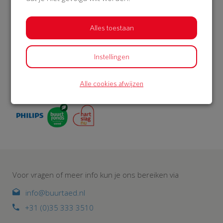
Op BuurtAED.nl haal je in 30 dagen met je buurt geld op
voor een AED. Met buitenkast én 5 jaar service en
Alles toestaan
onderhoud. Met meer AED’s in woonwijken, worden meer
levens gered. BuurtAED is een initiatief van de
Hartstichting. Philips en Univé Buurtfonds geven korting
Instellingen
op het AED-pakket. De AED meld je aan bij reanimatie-
oproepsysteem HartslagNu. Zo draag je met je buurt bij
aan een hartveilig Nederland.
Alle cookies afwijzen
Voor vragen of meer info kun je ons bereiken via
info@buurtaed.nl
+31 (0)35 333 3510