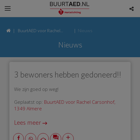
BuurtAED voor Rachel
Nieuws
Carsonhof, 1349 Almere
Nieuws
3 bewoners hebben gedoneerd!!
We zijn goed op weg!
Geplaatst op:
BuurtAED voor Rachel Carsonhof,
1349 Almere
Lees meer