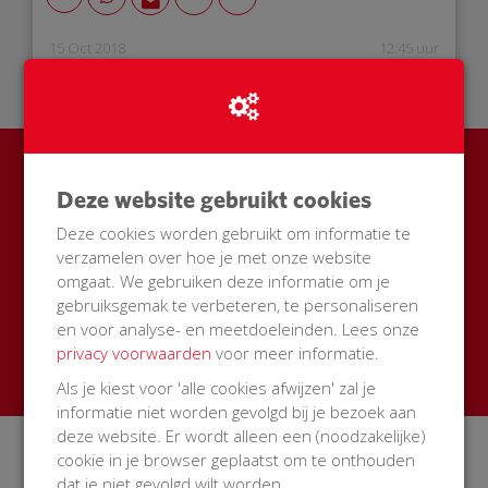
15 Oct 2018
12:45 uur
Ook een BuurtAED in jouw
Deze website gebruikt cookies
straat?
Deze cookies worden gebruikt om informatie te
verzamelen over hoe je met onze website
Zamel met je buren geld in voor een AED + buitenkast
omgaat. We gebruiken deze informatie om je
met korting
gebruiksgemak te verbeteren, te personaliseren
en voor analyse- en meetdoeleinden. Lees onze
Start een actie
privacy voorwaarden
voor meer informatie.
Als je kiest voor 'alle cookies afwijzen' zal je
informatie niet worden gevolgd bij je bezoek aan
deze website. Er wordt alleen een (noodzakelijke)
cookie in je browser geplaatst om te onthouden
Over BuurtAED
dat je niet gevolgd wilt worden.