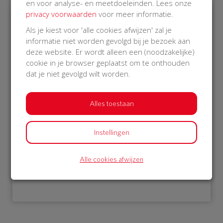
en voor analyse- en meetdoeleinden. Lees onze
privacy voorwaarden
voor meer informatie.
Als je kiest voor 'alle cookies afwijzen' zal je
€ 1.175
€ 25
informatie niet worden gevolgd bij je bezoek aan
deze website. Er wordt alleen een (noodzakelijke)
Stichting Vrienden van
Afgeschermd
cookie in je browser geplaatst om te onthouden
Duinoord
03 Jan 2019
dat je niet gevolgd wilt worden.
12:28 uur
09 Jan 2019
18:27 uur
Alles toestaan
Instellingen
Bekijk alle donateurs
Alle cookies afwijzen