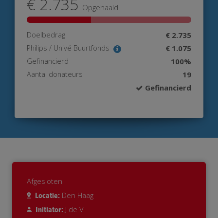
€ 2.735
Opgehaald
Doelbedrag
€ 2.735
Philips / Univé Buurtfonds
€ 1.075
Gefinancierd
100%
Aantal donateurs
19
Gefinancierd
Afgesloten
Den Haag
Locatie:
J de V
Initiator: