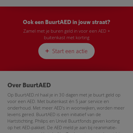
Ook een BuurtAED in jouw straat?
Zamel met je buren geld in voor een AED +
buitenkast met korting
Start een actie
Over BuurtAED
Op BuurtAED.nl haal je in 30 dagen met je buurt geld op
voor een AED. Met buitenkast én 5 jaar service en
onderhoud. Met meer AED’s in woonwijken, worden meer
levens gered. BuurtAED is een initiatief van de
Hartstichting. Philips en Univé Buurtfonds geven korting
op het AED-pakket. De AED meld je aan bij reanimatie-