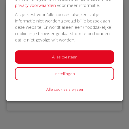
privacy voorwaarden
voor meer informatie.
Als je kiest voor 'alle cookies afwijzen' zal je
€ 1.052
informatie niet worden gevolgd bij je bezoek aan
deze website. Er wordt alleen een (noodzakelijke)
Philips
cookie in je browser geplaatst om te onthouden
22 Oct 2018
dat je niet gevolgd wilt worden.
23:00 uur
Alles toestaan
Instellingen
Bekijk alle donateurs
Alle cookies afwijzen