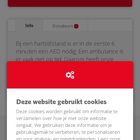
Info
Donateurs
1
Bij een hartstilstand is er in de eerste 6
minuten een AED nodig. Een ambulance is
er vaak niet op tijd. Daarom heeft onze
buurt een eigen AED nodig. Help je mee?
Doneer voor onze BuurtAED!
Deze website gebruikt cookies
Deze cookies worden gebruikt om informatie te
verzamelen over hoe je met onze website
omgaat. We gebruiken deze informatie om je
Laatste donaties
gebruiksgemak te verbeteren, te personaliseren
en voor analyse- en meetdoeleinden. Lees onze