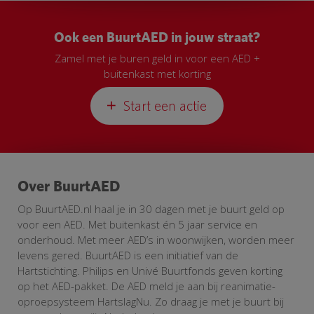
Ook een BuurtAED in jouw straat?
Zamel met je buren geld in voor een AED +
buitenkast met korting
Start een actie
Over BuurtAED
Op BuurtAED.nl haal je in 30 dagen met je buurt geld op
voor een AED. Met buitenkast én 5 jaar service en
onderhoud. Met meer AED’s in woonwijken, worden meer
levens gered. BuurtAED is een initiatief van de
Hartstichting. Philips en Univé Buurtfonds geven korting
op het AED-pakket. De AED meld je aan bij reanimatie-
oproepsysteem HartslagNu. Zo draag je met je buurt bij