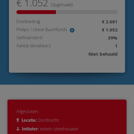
€ 1.052
Opgehaald
Doelbedrag
€ 2.681
Philips / Univé Buurtfonds
€ 1.052
Gefinancierd
39%
Aantal donateurs
1
Niet behaald
Afgesloten
Dordrecht
Locatie:
edwin steehouwer
Initiator: