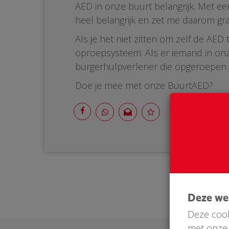
AED in onze buurt belangrijk. Met ee
heel belangrijk en zet me daarom gr
Als je het niet zitten om zelf de AE
oproepsysteem. Als er iemand in onz
burgerhulpverlener die opgeroepen wo
Doe je mee met onze BuurtAED?
Deze w
Deze cook
met onze 