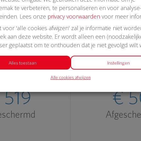
emak te verbeteren, te personaliseren en voor analyse
einden. Lees onze
privacy voorwaarden
voor meer infor
st voor 'alle cookies afwijzen' zal je informatie niet word
oek aan deze website. Er wordt alleen een (noodzakelijk
Laatste donaties
wser geplaatst om te onthouden dat je niet gevolgd wilt
Alles toestaan
Instellingen
Alle cookies afwijzen
 519
€ 5
eschermd
Afgesch