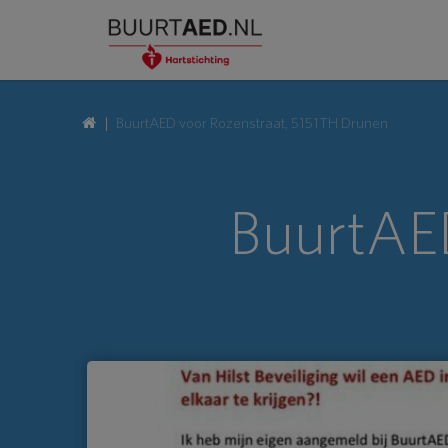
BuurtAED voor Rozenstraat, 5151TH Drunen
BuurtAED