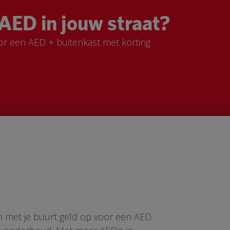
AED in jouw straat?
or een AED + buitenkast met korting
n met je buurt geld op voor een AED.