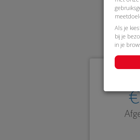
gebruiksg
meetdoel
Als je kie
bij je bez
in je bro
€
Afg