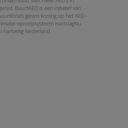
en onderhoud. Met meer AED’s in
red. BuurtAED is een initiatief van
 Buurtfonds geven korting op het AED-
animatie-oproepsysteem HartslagNu.
n hartveilig Nederland.