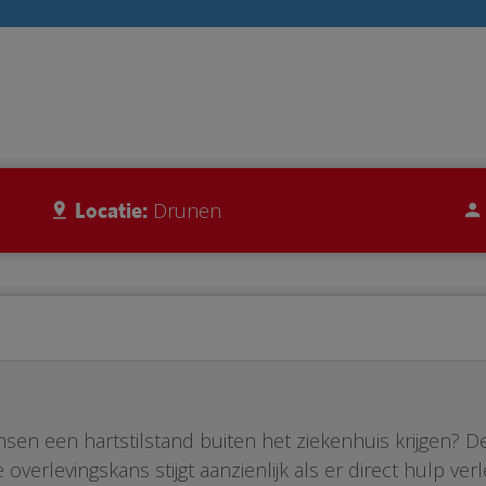
Locatie:
Drunen
nsen een hartstilstand buiten het ziekenhuis krijgen? 
overlevingskans stijgt aanzienlijk als er direct hulp v