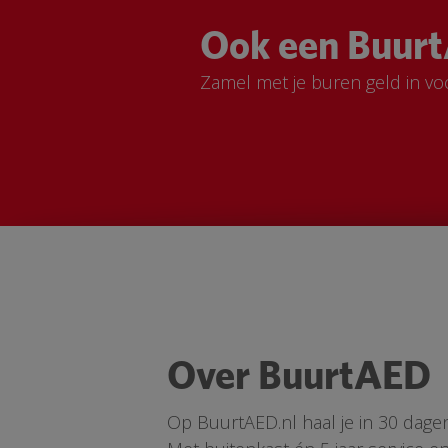
Ook een Buurt
Zamel met je buren geld in vo
Over BuurtAED
Op BuurtAED.nl haal je in 30 dage