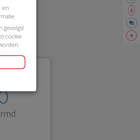
- en
matie.
en gevolgd
e) cookie
 worden.
0
ermd