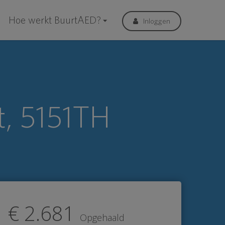
Hoe werkt BuurtAED?
Inloggen
t, 5151TH
€ 2.681
Opgehaald