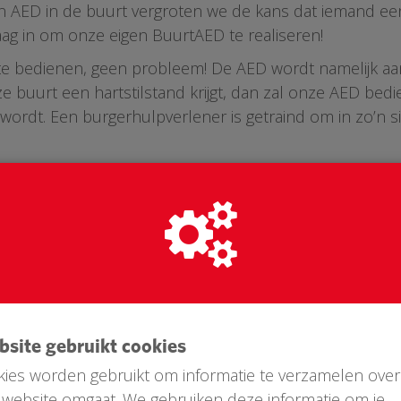
n AED in de buurt vergroten we de kans dat iemand een h
aag in om onze eigen BuurtAED te realiseren!
D te bedienen, geen probleem! De AED wordt namelijk aa
e buurt een hartstilstand krijgt, dan zal onze AED b
rdt. Een burgerhulpverlener is getraind om in zo’n si
ebsite gebruikt cookies
ies worden gebruikt om informatie te verzamelen over
website omgaat. We gebruiken deze informatie om je