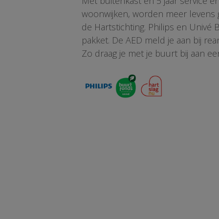
Met buitenkast én 5 jaar service 
woonwijken, worden meer levens ge
de Hartstichting. Philips en Univé
pakket. De AED meld je aan bij re
Zo draag je met je buurt bij aan ee