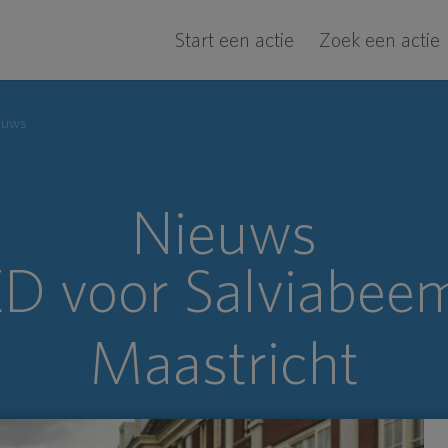
Start een actie
Zoek een actie
euws
Nieuws
D voor Salviabee
Maastricht