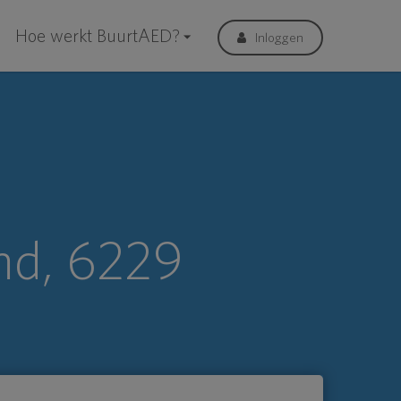
Hoe werkt BuurtAED?
Inloggen
md, 6229