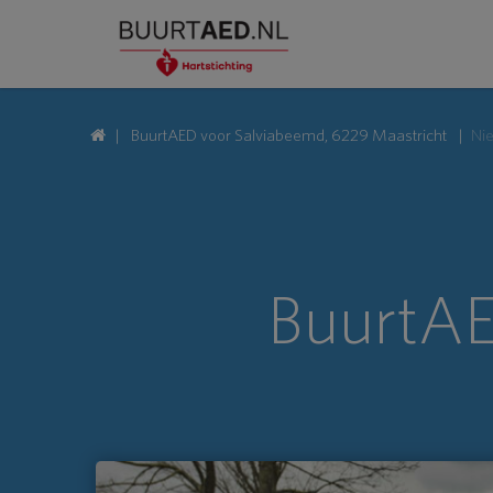
BuurtAED voor Salviabeemd, 6229 Maastricht
Ni
BuurtAE