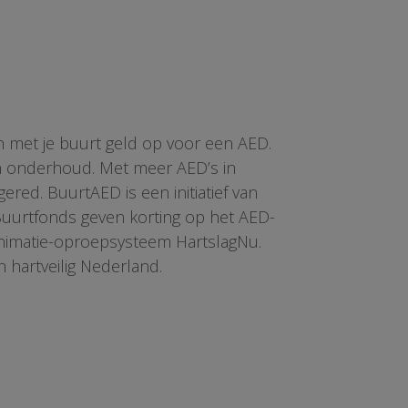
n met je buurt geld op voor een AED.
en onderhoud. Met meer AED’s in
red. BuurtAED is een initiatief van
 Buurtfonds geven korting op het AED-
animatie-oproepsysteem HartslagNu.
n hartveilig Nederland.