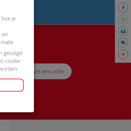
 hoe je
- en
matie.
en gevolgd
e) cookie
 worden.
Start een actie