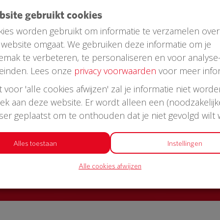
ebsite gebruikt cookies
ies worden gebruikt om informatie te verzamelen over
website omgaat. We gebruiken deze informatie om je
emak te verbeteren, te personaliseren en voor analyse
einden. Lees onze
privacy voorwaarden
voor meer infor
st voor 'alle cookies afwijzen' zal je informatie niet word
oek aan deze website. Er wordt alleen een (noodzakelijk
AED in jouw straat?
wser geplaatst om te onthouden dat je niet gevolgd wilt
or een AED + buitenkast met korting
Alles toestaan
Instellingen
Alle cookies afwijzen