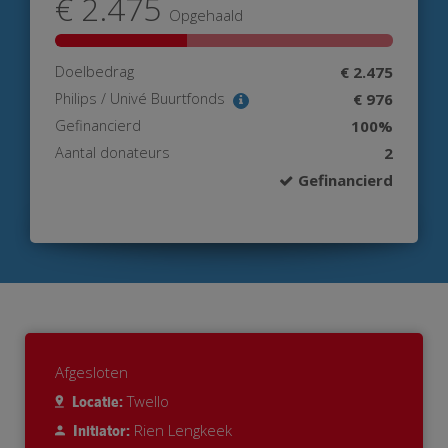
€ 2.475
Opgehaald
Doelbedrag
€ 2.475
Philips / Univé Buurtfonds
€ 976
Gefinancierd
100%
Aantal donateurs
2
Gefinancierd
Afgesloten
Twello
Locatie:
Rien Lengkeek
Initiator: