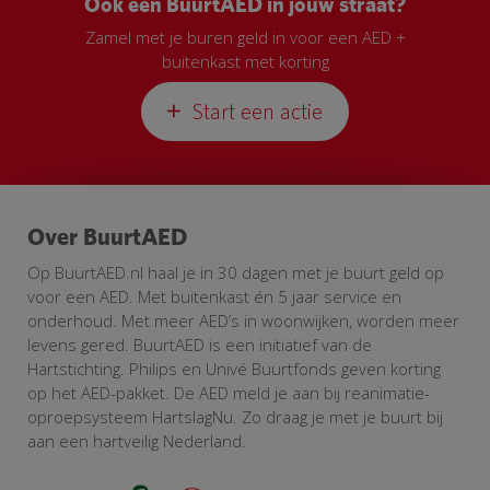
Ook een BuurtAED in jouw straat?
Zamel met je buren geld in voor een AED +
buitenkast met korting
Start een actie
Over BuurtAED
Op BuurtAED.nl haal je in 30 dagen met je buurt geld op
voor een AED. Met buitenkast én 5 jaar service en
onderhoud. Met meer AED’s in woonwijken, worden meer
levens gered. BuurtAED is een initiatief van de
Hartstichting. Philips en Univé Buurtfonds geven korting
op het AED-pakket. De AED meld je aan bij reanimatie-
oproepsysteem HartslagNu. Zo draag je met je buurt bij
aan een hartveilig Nederland.