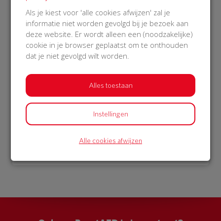
€ 1.499
€ 976
Als je kiest voor 'alle cookies afwijzen' zal je
informatie niet worden gevolgd bij je bezoek aan
Rien
Philips
deze website. Er wordt alleen een (noodzakelijke)
24 Jan 2019
25 Nov 2018
cookie in je browser geplaatst om te onthouden
15:59 uur
21:23 uur
dat je niet gevolgd wilt worden.
Alles toestaan
Bekijk alle donateurs
Instellingen
Alle cookies afwijzen