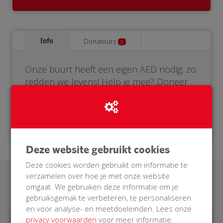
Info
Donateurs
2
Onze buurt heeft een eigen AED nodig, zo
redden we levens! Help je mee? Doneer
voor onze BuurtAED.
Deze website gebruikt cookies
Deze cookies worden gebruikt om informatie te
verzamelen over hoe je met onze website
Laatste donaties
omgaat. We gebruiken deze informatie om je
gebruiksgemak te verbeteren, te personaliseren
en voor analyse- en meetdoeleinden. Lees onze
privacy voorwaarden
voor meer informatie.