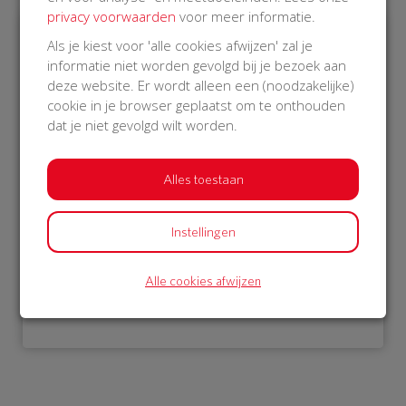
privacy voorwaarden
voor meer informatie.
Als je kiest voor 'alle cookies afwijzen' zal je
€ 976
informatie niet worden gevolgd bij je bezoek aan
deze website. Er wordt alleen een (noodzakelijke)
Philips
cookie in je browser geplaatst om te onthouden
22 Oct 2018
dat je niet gevolgd wilt worden.
21:02 uur
Alles toestaan
Instellingen
Bekijk alle donateurs
Alle cookies afwijzen