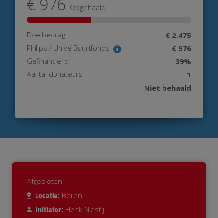
€ 976
Opgehaald
Doelbedrag
€ 2.475
Philips / Univé Buurtfonds
€ 976
Gefinancierd
39%
Aantal donateurs
1
Niet behaald
Afgesloten
Beilen
Locatie:
Henk Niestijl
Initiator: