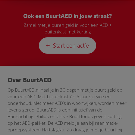
Ook een BuurtAED in jouw straat?
Zamel met je buren geld in voor een AED +
buitenkast met korting
Start een actie
Over BuurtAED
Op BuurtAED.nl haal je in 30 dagen met je buurt geld op
voor een AED. Met buitenkast én 5 jaar service en
onderhoud. Met meer AED’s in woonwijken, worden meer
levens gered. BuurtAED is een initiatief van de
Hartstichting. Philips en Univé Buurtfonds geven korting
op het AED-pakket. De AED meld je aan bij reanimatie-
oproepsysteem HartslagNu. Zo draag je met je buurt bij