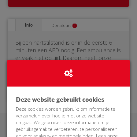
Info
Donateurs
1
Bij een hartstilstand is er in de eerste 6
minuten een AED nodig. Een ambulance is
er vaak niet op tijd. Daarom heeft onze
buurt een eigen AED nodig. Help je mee?
Doneer voor onze BuurtAED!
Deze website gebruikt cookies
Deze cookies worden gebruikt om informatie te
verzamelen over hoe je met onze website
omgaat. We gebruiken deze informatie om je
Laatste donaties
gebruiksgemak te verbeteren, te personaliseren
en voor analyse- en meetdoeleinden. Lees onze