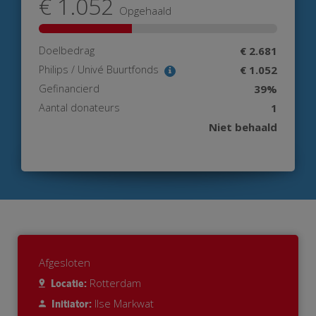
€ 1.052
Opgehaald
Doelbedrag
€ 2.681
Philips / Univé Buurtfonds
€ 1.052
Gefinancierd
39%
Aantal donateurs
1
Niet behaald
Afgesloten
Rotterdam
Locatie:
Ilse Markwat
Initiator: