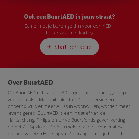
Ook een BuurtAED in jouw straat?
Zamel met je buren geld in voor een AED +
buitenkast met korting
Start een actie
Over BuurtAED
Op BuurtAED.nl haal je in 30 dagen met je buurt geld op
voor een AED. Met buitenkast én 5 jaar service en
onderhoud. Met meer AED’s in woonwijken, worden meer
levens gered. BuurtAED is een initiatief van de
Hartstichting. Philips en Univé Buurtfonds geven korting
op het AED-pakket. De AED meld je aan bij reanimatie-
oproepsysteem HartslagNu. Zo draag je met je buurt bij