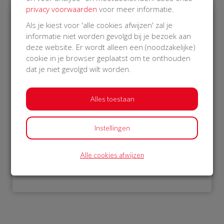
privacy voorwaarden
voor meer informatie.
Als je kiest voor 'alle cookies afwijzen' zal je
€ 1.052
informatie niet worden gevolgd bij je bezoek aan
deze website. Er wordt alleen een (noodzakelijke)
Philips
cookie in je browser geplaatst om te onthouden
16 Oct 2018
dat je niet gevolgd wilt worden.
22:48 uur
Alles toestaan
Instellingen
Bekijk alle donateurs
Alle cookies afwijzen