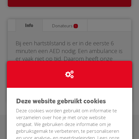
Info
Donateurs
1
Bij een hartstilstand is er in de eerste 6
minuten een AED nodig. Een ambulance is
er vaak niet op tijd. Daarom heeft onze
buurt een eigen AED nodig. Help je mee?
Doneer voor onze BuurtAED!
Deze website gebruikt cookies
Deze cookies worden gebruikt om informatie te
verzamelen over hoe je met onze website
omgaat. We gebruiken deze informatie om je
Laatste donaties
gebruiksgemak te verbeteren, te personaliseren
en voor analyse- en meetdoeleinden. Lees onze