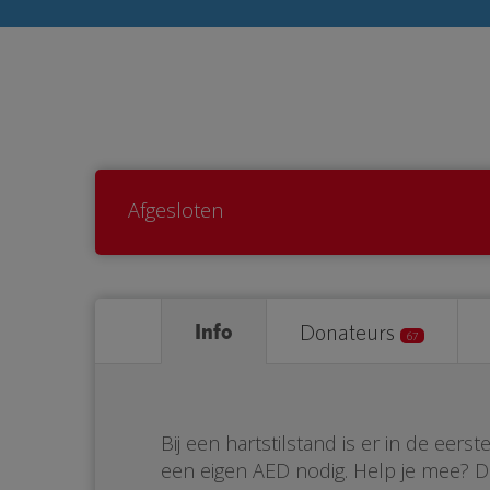
Afgesloten
Info
Donateurs
67
Bij een hartstilstand is er in de eer
een eigen AED nodig. Help je mee? 