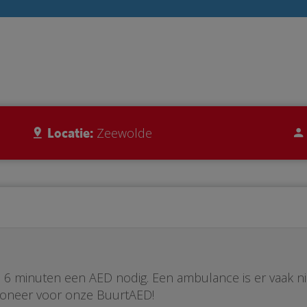
Locatie:
Zeewolde
ste 6 minuten een AED nodig. Een ambulance is er vaak n
Doneer voor onze BuurtAED!