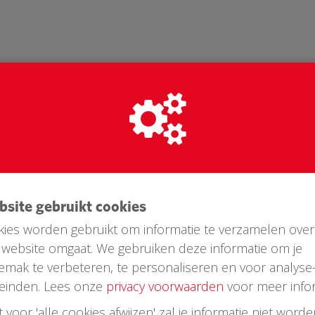
ebsite gebruikt cookies
ies worden gebruikt om informatie te verzamelen over
website omgaat. We gebruiken deze informatie om je
Laatste donaties
emak te verbeteren, te personaliseren en voor analyse
einden. Lees onze
privacy voorwaarden
voor meer infor
st voor 'alle cookies afwijzen' zal je informatie niet word