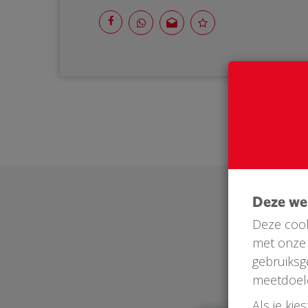
Deze w
Deze cook
met onze 
gebruiksg
meetdoel
Als je kie