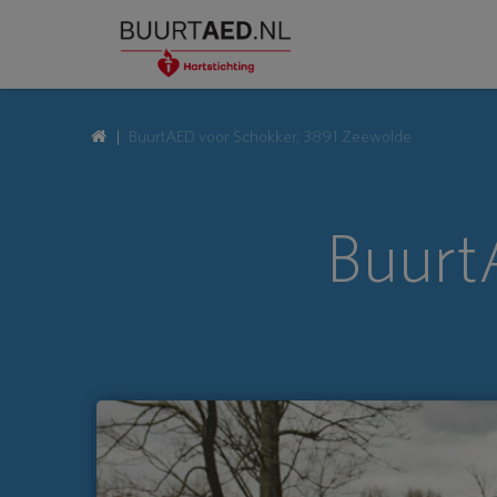
BuurtAED voor Schokker, 3891 Zeewolde
Buurt