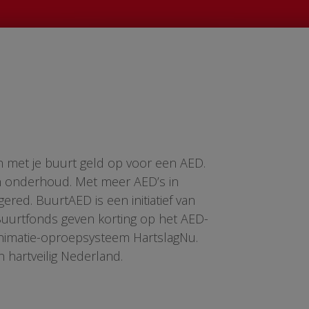
n met je buurt geld op voor een AED.
en onderhoud. Met meer AED’s in
red. BuurtAED is een initiatief van
 Buurtfonds geven korting op het AED-
animatie-oproepsysteem HartslagNu.
n hartveilig Nederland.