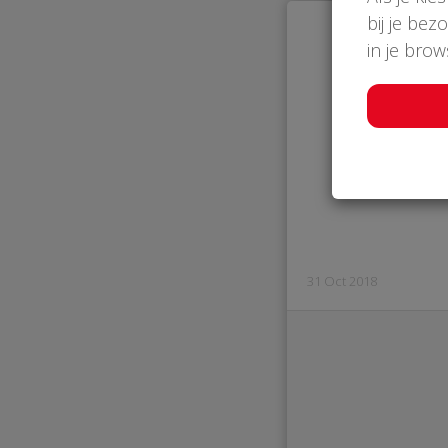
bij je bez
in je bro
Hang
31 Oct 2018