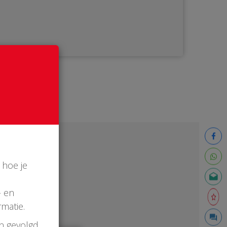
 hoe je
- en
matie.
en gevolgd