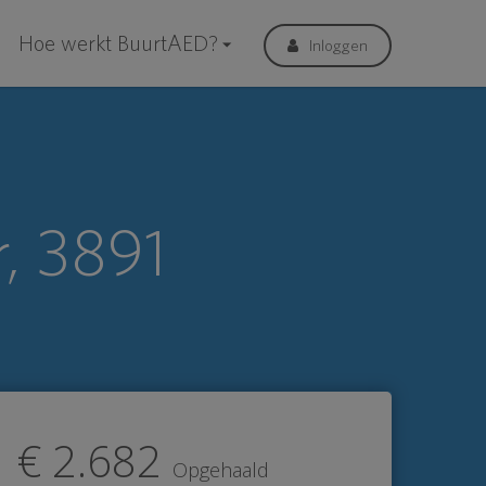
Hoe werkt BuurtAED?
Inloggen
, 3891
€ 2.682
Opgehaald