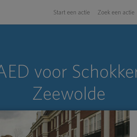
Start een actie
Zoek een actie
AED voor Schokker
Zeewolde