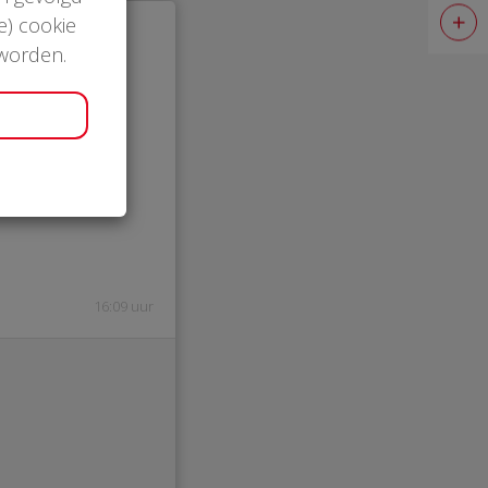
e) cookie
 worden.
5
ermd
16:09 uur