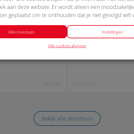
oek aan deze website. Er wordt alleen een (noodzakelijk
wser geplaatst om te onthouden dat je niet gevolgd wilt
€ 67
€ 2
Alles toestaan
Instellingen
Alle cookies afwijzen
Belly BBQ
Afgesch
23:35 uur
31 Oct 2018
Bekijk alle donateurs