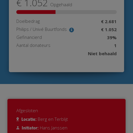
€ 1.052
Opgehaald
Doelbedrag
€ 2.681
Philips / Univé Buurtfonds
€ 1.052
Gefinancierd
39%
Aantal donateurs
1
Niet behaald
Afgesloten
Berg en Terblijt
Locatie:
Hans Janssen
Initiator: