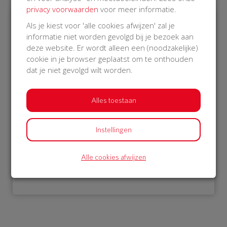
privacy voorwaarden
voor meer informatie.
Als je kiest voor 'alle cookies afwijzen' zal je
€ 1.052
informatie niet worden gevolgd bij je bezoek aan
deze website. Er wordt alleen een (noodzakelijke)
Philips
cookie in je browser geplaatst om te onthouden
18 Oct 2018
dat je niet gevolgd wilt worden.
22:00 uur
Alles toestaan
Instellingen
Bekijk alle donateurs
Alle cookies afwijzen