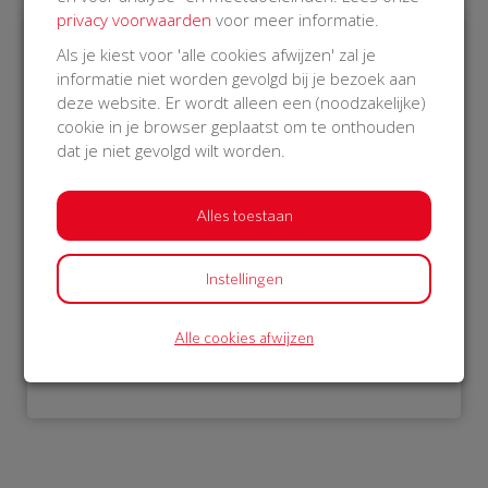
privacy voorwaarden
voor meer informatie.
Als je kiest voor 'alle cookies afwijzen' zal je
€ 976
informatie niet worden gevolgd bij je bezoek aan
deze website. Er wordt alleen een (noodzakelijke)
Philips
cookie in je browser geplaatst om te onthouden
15 Oct 2018
dat je niet gevolgd wilt worden.
00:28 uur
Alles toestaan
Instellingen
Bekijk alle donateurs
Alle cookies afwijzen