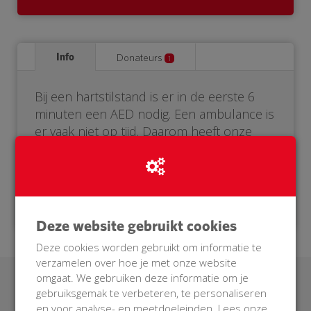
Info
Donateurs
1
Bij een hartstilstand is er in de eerste 6
minuten een AED nodig. Een ambulance is
er vaak niet op tijd. Daarom heeft onze
buurt een eigen AED nodig. Help je mee?
Doneer voor onze BuurtAED!
Deze website gebruikt cookies
Deze cookies worden gebruikt om informatie te
verzamelen over hoe je met onze website
omgaat. We gebruiken deze informatie om je
Laatste donaties
gebruiksgemak te verbeteren, te personaliseren
en voor analyse- en meetdoeleinden. Lees onze