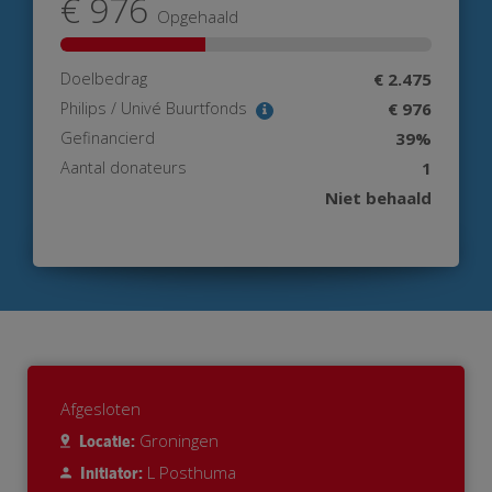
€ 976
Opgehaald
Doelbedrag
€ 2.475
Philips / Univé Buurtfonds
€ 976
Gefinancierd
39%
Aantal donateurs
1
Niet behaald
Afgesloten
Groningen
Locatie:
L Posthuma
Initiator: