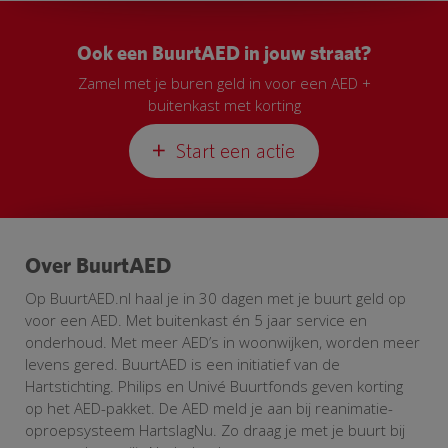
Ook een BuurtAED in jouw straat?
Zamel met je buren geld in voor een AED +
buitenkast met korting
Start een actie
Over BuurtAED
Op BuurtAED.nl haal je in 30 dagen met je buurt geld op
voor een AED. Met buitenkast én 5 jaar service en
onderhoud. Met meer AED’s in woonwijken, worden meer
levens gered. BuurtAED is een initiatief van de
Hartstichting. Philips en Univé Buurtfonds geven korting
op het AED-pakket. De AED meld je aan bij reanimatie-
oproepsysteem HartslagNu. Zo draag je met je buurt bij