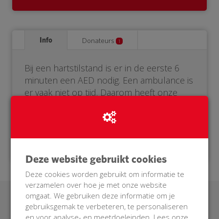
Info
Donateurs
1
Bij een hartstilstand is er in de eerste 6
minuten een AED nodig. Een ambulance is
er vaak niet op tijd. Daarom heeft onze
buurt een eigen AED nodig. Help je mee?
Doneer voor onze BuurtAED!
Deze website gebruikt cookies
Deze cookies worden gebruikt om informatie te
verzamelen over hoe je met onze website
omgaat. We gebruiken deze informatie om je
Laatste donaties
gebruiksgemak te verbeteren, te personaliseren
en voor analyse- en meetdoeleinden. Lees onze