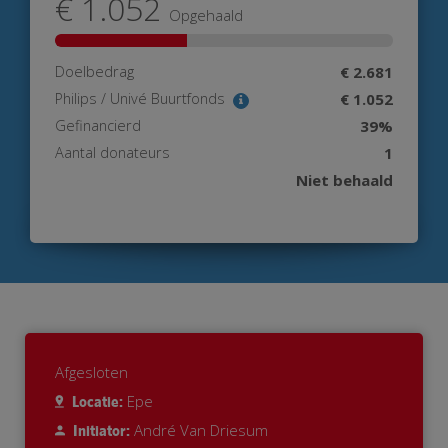
€ 1.052
Opgehaald
Doelbedrag
€ 2.681
Philips / Univé Buurtfonds
€ 1.052
Gefinancierd
39%
Aantal donateurs
1
Niet behaald
Afgesloten
Epe
Locatie:
André Van Driesum
Initiator: