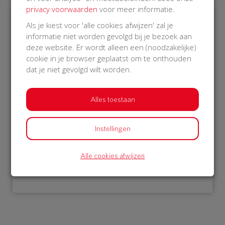
privacy voorwaarden
voor meer informatie.
Als je kiest voor 'alle cookies afwijzen' zal je
€ 1.052
informatie niet worden gevolgd bij je bezoek aan
deze website. Er wordt alleen een (noodzakelijke)
Philips
cookie in je browser geplaatst om te onthouden
10 Oct 2018
dat je niet gevolgd wilt worden.
22:15 uur
Alles toestaan
Instellingen
Bekijk alle donateurs
Alle cookies afwijzen