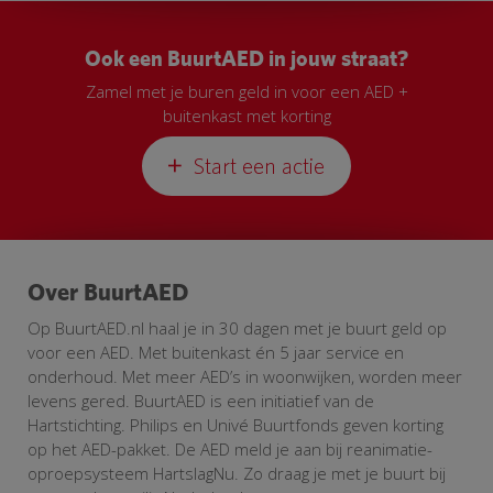
Ook een BuurtAED in jouw straat?
Zamel met je buren geld in voor een AED +
buitenkast met korting
Start een actie
Over BuurtAED
Op BuurtAED.nl haal je in 30 dagen met je buurt geld op
voor een AED. Met buitenkast én 5 jaar service en
onderhoud. Met meer AED’s in woonwijken, worden meer
levens gered. BuurtAED is een initiatief van de
Hartstichting. Philips en Univé Buurtfonds geven korting
op het AED-pakket. De AED meld je aan bij reanimatie-
oproepsysteem HartslagNu. Zo draag je met je buurt bij