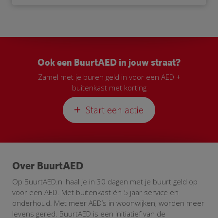
Ook een BuurtAED in jouw straat?
Zamel met je buren geld in voor een AED +
buitenkast met korting
Start een actie
Over BuurtAED
Op BuurtAED.nl haal je in 30 dagen met je buurt geld op
voor een AED. Met buitenkast én 5 jaar service en
onderhoud. Met meer AED’s in woonwijken, worden meer
levens gered. BuurtAED is een initiatief van de