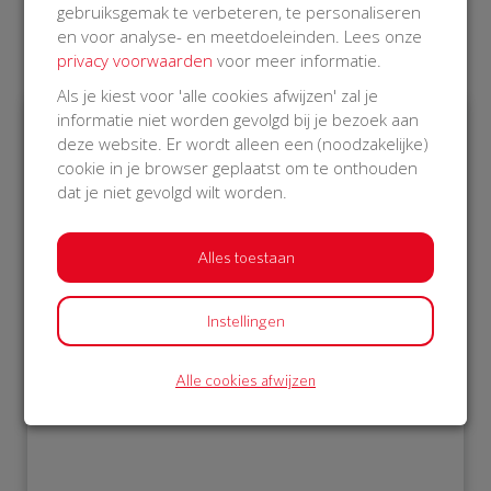
gebruiksgemak te verbeteren, te personaliseren
en voor analyse- en meetdoeleinden. Lees onze
Laatste donaties
privacy voorwaarden
voor meer informatie.
Als je kiest voor 'alle cookies afwijzen' zal je
informatie niet worden gevolgd bij je bezoek aan
deze website. Er wordt alleen een (noodzakelijke)
€ 1.052
cookie in je browser geplaatst om te onthouden
dat je niet gevolgd wilt worden.
Philips
22 Sep 2018
16:39 uur
Alles toestaan
Instellingen
Bekijk alle donateurs
Alle cookies afwijzen