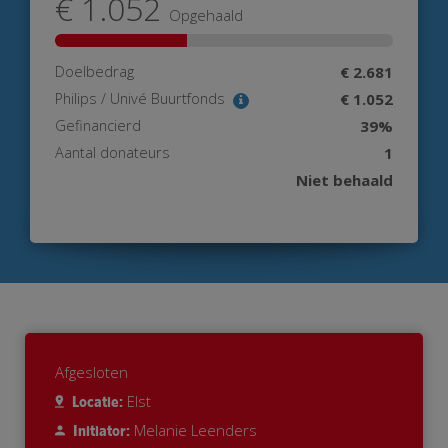
€ 1.052
Opgehaald
Doelbedrag
€ 2.681
Philips / Univé Buurtfonds
€ 1.052
Gefinancierd
39%
Aantal donateurs
1
Niet behaald
Afgesloten
Elst
Locatie:
Melanie Leenders
Initiator: