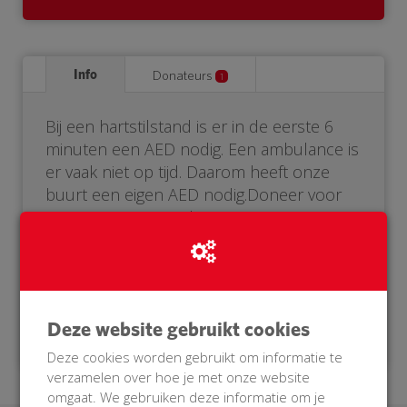
Info
Donateurs
1
Bij een hartstilstand is er in de eerste 6
minuten een AED nodig. Een ambulance is
er vaak niet op tijd. Daarom heeft onze
buurt een eigen AED nodig.Doneer voor
onze BuurtAED! Help je mee?. IK maar
misschien ook meerdere zijn in het bezit
van een AED diploma waardoor we des te
sneller mensen kunnen redden.
Deze website gebruikt cookies
Deze cookies worden gebruikt om informatie te
verzamelen over hoe je met onze website
omgaat. We gebruiken deze informatie om je