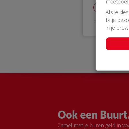
meetdoel
Als je kie
bij je bez
28 Nov 2018
in je bro
Ook een Buurt
Zamel met je buren geld in vo