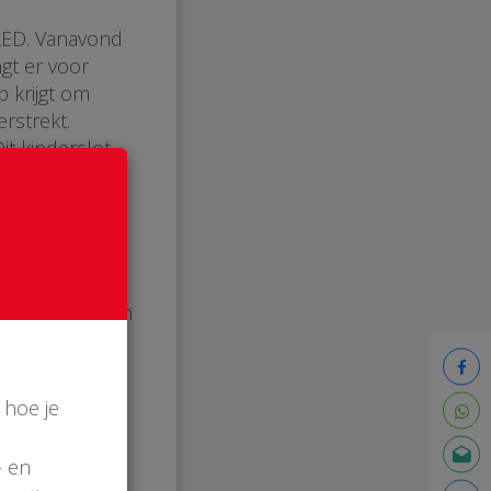
tAED. Vanavond
ngt er voor
p krijgt om
rstrekt.
t kinderslot
KG en jonger
nimeren en/of
lagnu.nl/ Daar
eving
sbijzijnde
 tas met daarin
 we hopen dat
 hoe je
- en