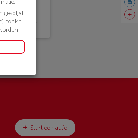
matie.
en gevolgd
e) cookie
19:26 uur
 worden.
Start een actie