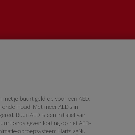
n met je buurt geld op voor een AED.
en onderhoud. Met meer AED’s in
red. BuurtAED is een initiatief van
 Buurtfonds geven korting op het AED-
animatie-oproepsysteem HartslagNu.