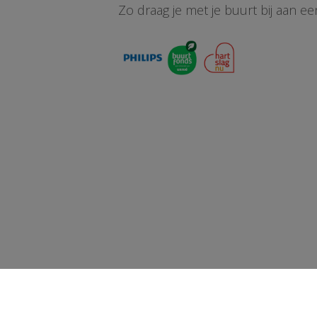
Zo draag je met je buurt bij aan ee
Priva