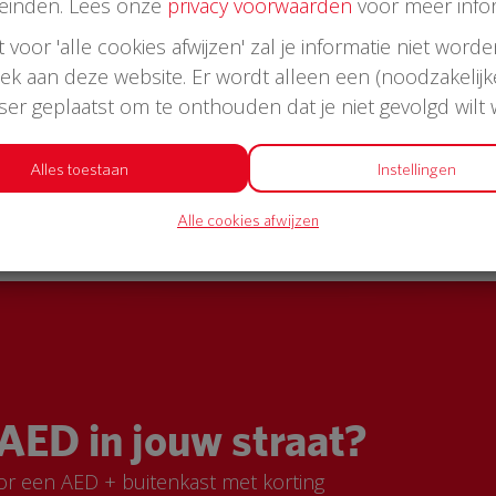
einden. Lees onze
privacy voorwaarden
voor meer infor
st voor 'alle cookies afwijzen' zal je informatie niet word
oek aan deze website. Er wordt alleen een (noodzakelijk
wser geplaatst om te onthouden dat je niet gevolgd wilt
Alles toestaan
Instellingen
Alle cookies afwijzen
AED in jouw straat?
or een AED + buitenkast met korting